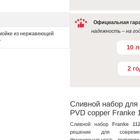
Официальная гар
надежность – на го
 мойке из нержавеющей
r
10 л
2 г
Сливной набор для
PVD copper Franke 
Сливной набор
Franke 11
решение для совреме
функциональность, долговеч