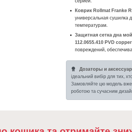
серией.
Коврик Rollmat Franke Ro
универсальная сушилка дл
температурам.
Защитная сетка дна мо
112.0655.410 PVD copper
повреждений, обеспечива
Дозаторы и аксессуар
ідеальний вибір для тих, хто
Замовляйте цю модель вже 
роботою та сучасним дизайн
до кошика та отримайте зни