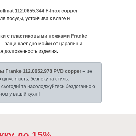
llmat 112.0655.344 F-Inox copper
–
я посуды, устойчива к влаге и
йки с пластиковыми ножками Franke
– защищает дно мойки от царапин и
я долговечность изделия.
ы Franke 112.0652.978 PVD copper
– це
 цінує якість, безпеку та стиль.
сьогодні та насолоджуйтесь бездоганною
ом у вашій кухні!
жку до 15%