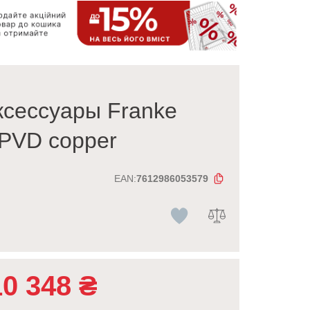
ксессуары Franke
 PVD copper
EAN:
7612986053579
10 348
₴