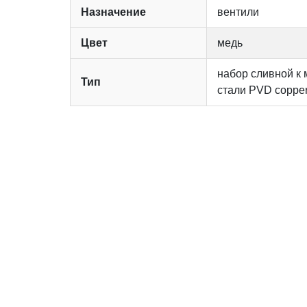
Назначение
вентили
Цвет
медь
набор сливной к
Тип
стали PVD coppe