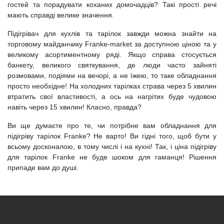
гостей та порадувати коханих домочадців? Такі прості речі
мають справді велике значення.
Підігрівач для кухлів та тарілок завжди можна знайти на
торговому майданчику Franke-market за доступною ціною та у
великому асортиментному ряді. Якщо справа стосується
банкету, великого святкування, де люди часто зайняті
розмовами, подіями на вечорі, а не їжею, то таке обладнання
просто необхідне! На холодних тарілках страва через 5 хвилин
втратить свої властивості, а ось на нагрітих буде чудовою
навіть через 15 хвилин! Класно, правда?
Ви ще думаєте про те, чи потрібне вам обладнання для
підігріву тарілок Franke? Не варто! Ви гідні того, щоб бути у
всьому досконалою, в тому числі і на кухні! Так, і ціна підігріву
для тарілок Franke не буде шоком для гаманця! Рішення
припаде вам до душі.