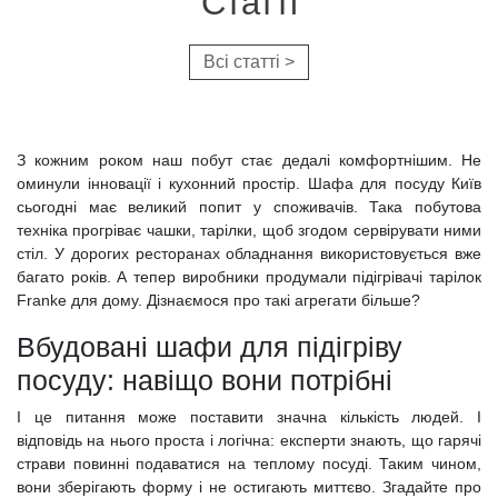
Cтатті
Всі статті >
З кожним роком наш побут стає дедалі комфортнішим. Не
оминули інновації і кухонний простір. Шафа для посуду Київ
сьогодні має великий попит у споживачів. Така побутова
техніка прогріває чашки, тарілки, щоб згодом сервірувати ними
стіл. У дорогих ресторанах обладнання використовується вже
багато років. А тепер виробники продумали підігрівачі тарілок
Franke для дому. Дізнаємося про такі агрегати більше?
Вбудовані шафи для підігріву
посуду: навіщо вони потрібні
І це питання може поставити значна кількість людей. І
відповідь на нього проста і логічна: експерти знають, що гарячі
страви повинні подаватися на теплому посуді. Таким чином,
вони зберігають форму і не остигають миттєво. Згадайте про