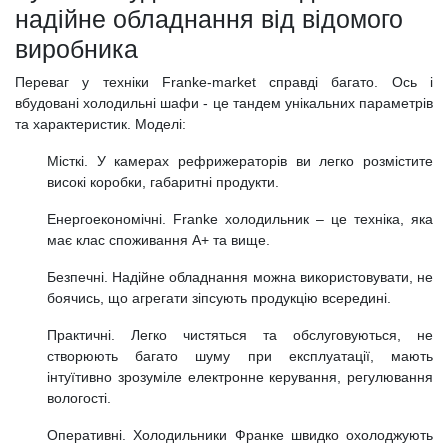
надійне обладнання від відомого
виробника
Переваг у техніки Franke-market справді багато. Ось і
вбудовані холодильні шафи - це тандем унікальних параметрів
та характеристик. Моделі:
Місткі. У камерах рефрижераторів ви легко розмістите
високі коробки, габаритні продукти.
Енергоекономічні. Franke холодильник – це техніка, яка
має клас споживання А+ та вище.
Безпечні. Надійне обладнання можна використовувати, не
боячись, що агрегати зіпсують продукцію всередині.
Практичні. Легко чистяться та обслуговуються, не
створюють багато шуму при експлуатації, мають
інтуїтивно зрозуміле електронне керування, регулювання
вологості.
Оперативні. Холодильники Франке швидко охолоджують