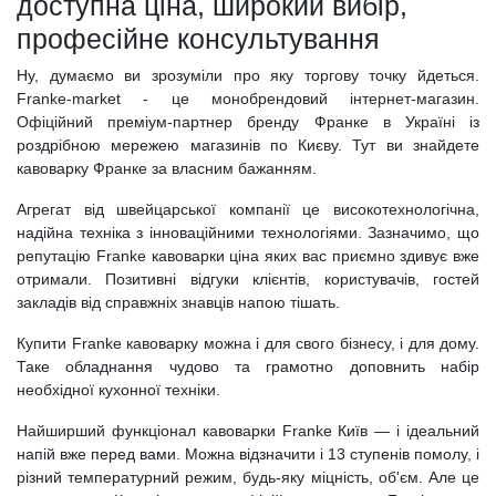
доступна ціна, широкий вибір,
професійне консультування
Ну, думаємо ви зрозуміли про яку торгову точку йдеться.
Franke-market - це монобрендовий інтернет-магазин.
Офіційний преміум-партнер бренду Франке в Україні із
роздрібною мережею магазинів по Києву. Тут ви знайдете
кавоварку Франке за власним бажанням.
Агрегат від швейцарської компанії це високотехнологічна,
надійна техніка з інноваційними технологіями. Зазначимо, що
репутацію Franke кавоварки ціна яких вас приємно здивує вже
отримали. Позитивні відгуки клієнтів, користувачів, гостей
закладів від справжніх знавців напою тішать.
Купити Franke кавоварку можна і для свого бізнесу, і для дому.
Таке обладнання чудово та грамотно доповнить набір
необхідної кухонної техніки.
Найширший функціонал кавоварки Franke Київ — і ідеальний
напій вже перед вами. Можна відзначити і 13 ступенів помолу, і
різний температурний режим, будь-яку міцність, об'єм. Але це