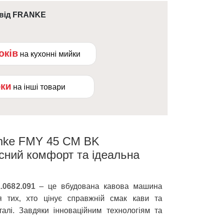
 від FRANKE
оків
на кухонні мийки
оки
на інші товари
nke FMY 45 CM BK
асний комфорт та ідеальна
0682.091
– це вбудована кавова машина
я тих, хто цінує справжній смак кави та
талі. Завдяки інноваційним технологіям та