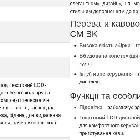
елегантному дизайну, ця м
стильним доповненням до ваш
Переваги кавово
CM BK
Висока якість збірки
– га
Вбудована конструкція
кухні.
Інтуїтивне керування
– 
дисплею.
шок, текстовий LCD-
ією білого кольору на
Функції та особл
комплекті телескопічні
Підсвітка
– забезпечує зр
чі + кліпси, глечик для
жка, рідина для видалення
Текстовий LCD-дисплей
ля визначення жорсткості
для комфортного керува
приготування кави.