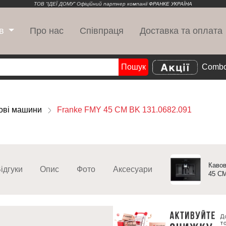
ТОВ “ІДЕЇ ДОМУ” Офіційний партнер компанії
ФРАНКЕ УКРАЇНА
Про нас
Співпраця
Доставка та оплата
в
Пошук
Combo
Search
ові машини
Franke FMY 45 CM BK 131.0682.091
Кавов
ідгуки
Опис
Фото
Аксесуари
45 CM