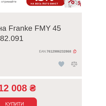
а Franke FMY 45
82.091
EAN:
7612986232868
12 008
₴
КУПИТИ