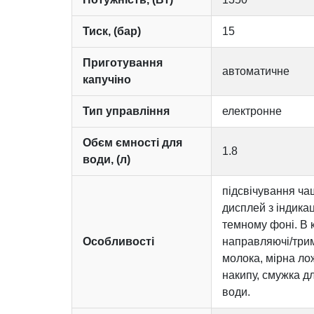
Тиск, (бар)
15
Приготування
автоматичне
капучіно
Тип управління
електронне
Обєм ємності для
1.8
води, (л)
підсвічування ча
дисплей з індикац
темному фоні. В 
Особливості
направляючі/трима
молока, мірна ло
накипу, смужка д
води.