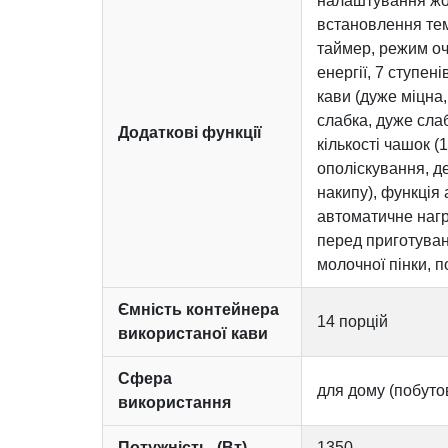
налаштування жорс
встановлення тем
таймер, режим оч
енергії, 7 ступені
кави (дуже міцна,
слабка, дуже слаб
Додаткові функції
кількості чашок (
ополіскування, д
накипу), функція
автоматичне наг
перед приготува
молочної пінки, п
Ємність контейнера
14 порцій
використаної кави
Сфера
для дому (побутов
використання
Потужність, (Вт)
1350