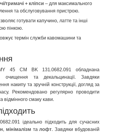
і/тримачі + кліпси
– для максимального
влення та обслуговування пристрою.
зволяє готувати капучино, латте та інші
ою пінкою.
овжує термін служби кавомашини та
ння
MY 45 CM BK 131.0682.091 обладнана
и очищення та декальцинації. Завдяки
ння накипу та зручній конструкції, догляд за
часу. Рекомендовано регулярно проводити
та відмінного смаку кави.
підходить
682.091 ідеально підходить для сучасних
н
,
мінімалізм
та
лофт
. Завдяки вбудованій