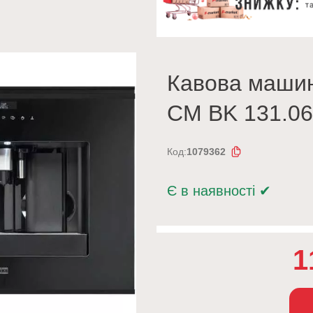
Кавова машин
CM BK 131.06
Код:
1079362
Є в наявності
✔
1