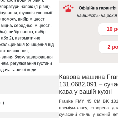
ткості води (4 рівні),
ператури напою (4 рівні),
Офіційна гарантія
ікування, функція економії
надійність- на роки!
в помолу, вибір міцності
 міцна, середньої міцності,
10 р
ка), вибір напою, вибір
1 або 2), автоматичне
екальцинація (очищення від
2 р
 автоочищення,
рівання блоку заварювання
нням, регулювання густини
одача гарячої води
Кавова машина Fra
131.0682.091 – суч
кава у вашій кухні
Franke FMY 45 CM BK 131.
і)
преміум-класу, створена дл
сучасний стиль у кожній де