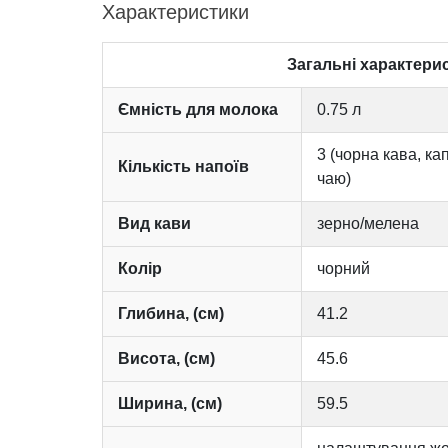
Характеристики
Загальні характери
Ємність для молока
0.75 л
3 (чорна кава, ка
Кількість напоїв
чаю)
Вид кави
зерно/мелена
Колір
чорний
Глибина, (см)
41.2
Висота, (см)
45.6
Ширина, (см)
59.5