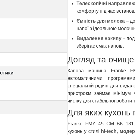
Телескопічні направляюч
комфорту під час встано
Ємність​ для молока
– до
напої з ідеальною молочн
Видалення накипу
– под
зберігає смак напоїв.
Догляд та очище
Кавова машина Franke F
истики
автоматичними програмам
спеціальній рідині для видале
пристроєм займає мінімум 
чистку для стабільної роботи 
Для яких кухонь 
Franke FMY 45 CM BK 131.0
кухонь у стилі
hi-tech
,
модер