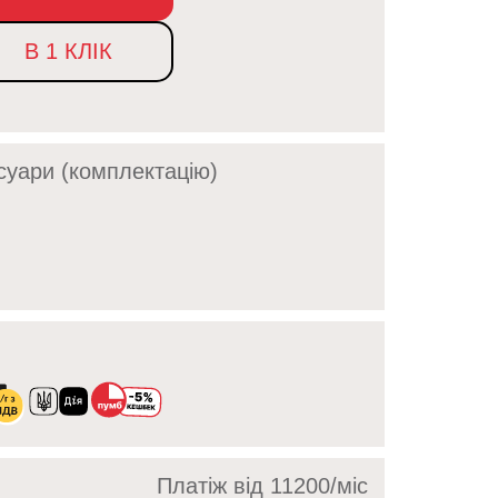
В 1 КЛІК
суари (комплектацію)
Платіж від 11200/мic