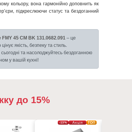
ному кольору, вона гармонійно доповнить як
нтер’єри, підкреслюючи статус та бездоганний
 FMY 45 CM BK 131.0682.091
– це
 цінує якість, безпеку та стиль.
сьогодні та насолоджуйтесь бездоганною
ом у вашій кухні!
жку до 15%
-13%