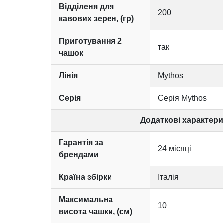
Відділеня для
200
кавових зерен, (гр)
Приготування 2
так
чашок
Лінія
Mythos
Серія
Серія Mythos
Додаткові характер
Гарантія за
24 місяці
брендами
Країна збірки
Італія
Максимальна
10
висота чашки, (см)