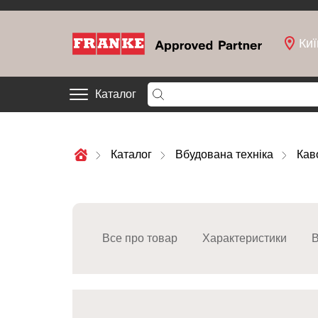
Киї
Каталог
Каталог
Вбудована техніка
Кав
Все про товар
Характеристики
В