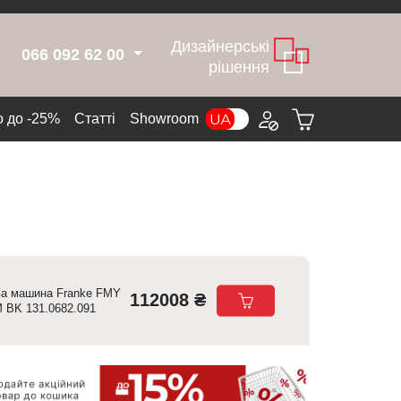
Дизайнерські
066 092 62 00
рішення
 до -25%
Cтатті
Showroom
а машина Franke FMY
112008 ₴
 BK 131.0682.091