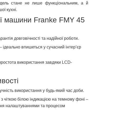
одель стане не лише функціональним, а й
ої кухні.
ї машини Franke FMY 45
рантія довговічності та надійної роботи.
– ідеально впишеться у сучасний інтер’єр
простота використання завдяки LCD-
ивості
учність використання у будь-який час доби.
з чіткою білою індикацією на темному фоні –
ння налаштуваннями та процесом