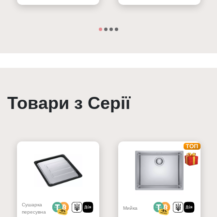
Товари з Серії
Сушарка
Мийка
пересувна