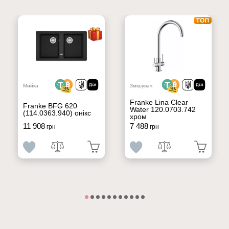
Мийка
Змішувач
Franke Lina Clear
Franke BFG 620
Water 120.0703.742
(114.0363.940) онікс
хром
11 908
7 488
грн
грн