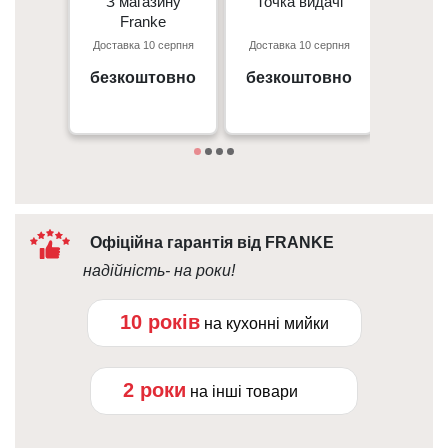
З магазину
З магазину
Точка видачі
Точка видачі
Кур’є
- 350 грн
Franke
Franke
- 350 гр
Доставка 10 серпня
Доставка 10 серпня
Доставк
Перед
Київ, пр. С. Бандери 23, ТЦ
м. Київ пр. Відрадний, 95к
- 50 г
Gorodok Gallery
безкоштовно
безкоштовно
вiд 
09:00 - 18:00
Дета
10:00 - 21:00
Офіційна гарантія від FRANKE
надійність- на роки!
10 років
на кухонні мийки
2 роки
на інші товари