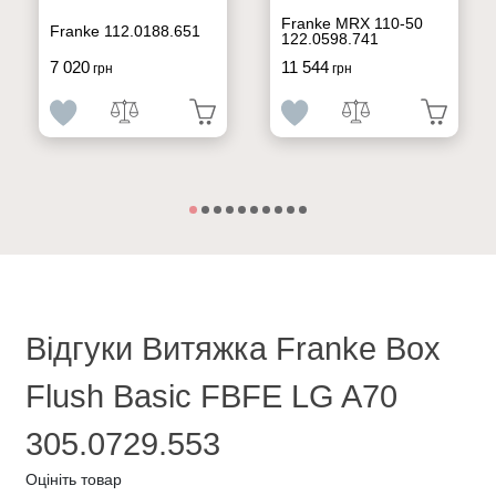
Franke MRX 110-50
Franke 112.0188.651
122.0598.741
7 020
11 544
грн
грн
Відгуки Витяжка Franke Box
Flush Basic FBFE LG A70
305.0729.553
Оцініть товар