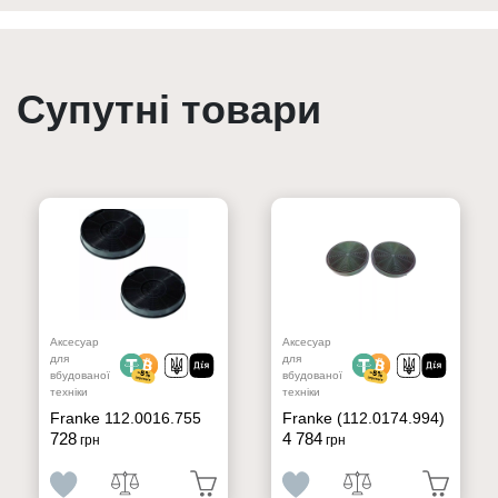
Супутні товари
Аксесуар
Аксесуар
для
для
вбудованої
вбудованої
техніки
техніки
Franke 112.0016.755
Franke (112.0174.994)
728
4 784
грн
грн