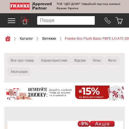
Approved
ТОВ "ІДЕЇ ДОМУ" Офіційний партнер компанії
Partner
Франке Україна
Каталог
Витяжки
Franke Box Flush Basic FBFE LG A70 30
Все про товар
Характеристики
Відгуки
Опис
Фото
Аксесуари
-9%