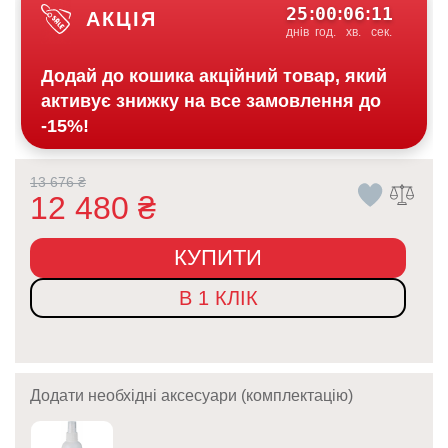
25
00
06
10
:
:
:
АКЦІЯ
днів
год.
хв.
сек.
Додай до кошика акційний товар, який
активує знижку на все замовлення до
-15%!
13 676
₴
12 480
₴
КУПИТИ
В 1 КЛІК
Додати необхідні аксесуари (комплектацію)