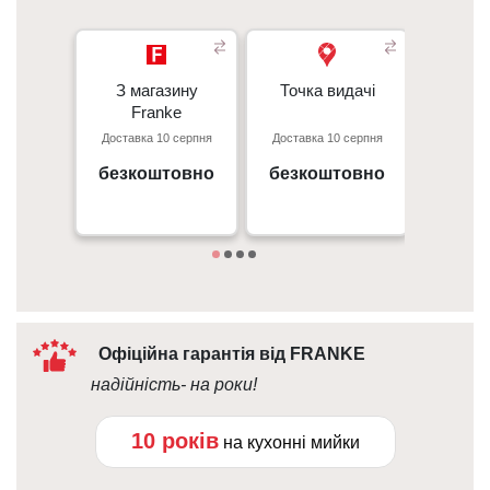
З магазину
З магазину
Точка видачі
Точка видачі
Кур’є
- 350 грн
Franke
Franke
- 350 гр
Доставка 10 серпня
Доставка 10 серпня
Доставк
Перед
Київ, пр. С. Бандери 23, ТЦ
м. Київ пр. Відрадний, 95к
- 50 г
Gorodok Gallery
безкоштовно
безкоштовно
вiд 
09:00 - 18:00
Дета
10:00 - 21:00
Офіційна гарантія від FRANKE
надійність- на роки!
10 років
на кухонні мийки