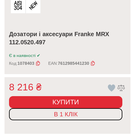
Дозатори і аксесуари Franke MRX
112.0520.497
Є в наявності
✔
Код:
1078403
EAN:
7612985441230
8 216
₴
КУПИТИ
В 1 КЛІК