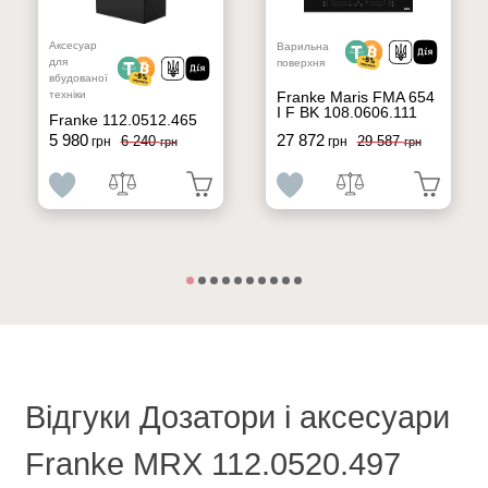
Аксесуар
Варильна
для
поверхня
вбудованої
Franke Maris FMA 654
техніки
I F BK 108.0606.111
Franke 112.0512.465
5 980
27 872
6 240
29 587
грн
грн
грн
грн
Відгуки Дозатори і аксесуари
Franke MRX 112.0520.497