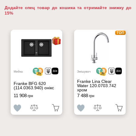
Додайте спец товар до кошика та отримайте знижку до
15%
Мийка
Змішувач
Franke Lina Clear
Franke BFG 620
Water 120.0703.742
(114.0363.940) онікс
хром
11 908
7 488
грн
грн