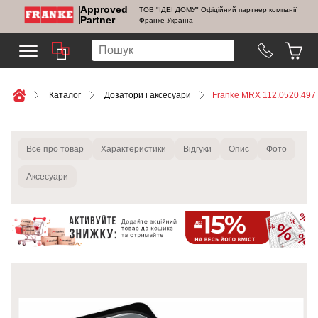
Approved
ТОВ "ІДЕЇ ДОМУ" Офіційний партнер компанії
Partner
Франке Україна
Каталог
Дозатори і аксесуари
Franke MRX 112.0520.497
Все про товар
Характеристики
Відгуки
Опис
Фото
Аксесуари