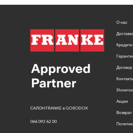
О нас
Доставк
Кредити
Гаранти
Договор
Контакт
Showro
Акции
САЛОН FRANKE в GORODOK
Возврат
066 092 62 00
Политик