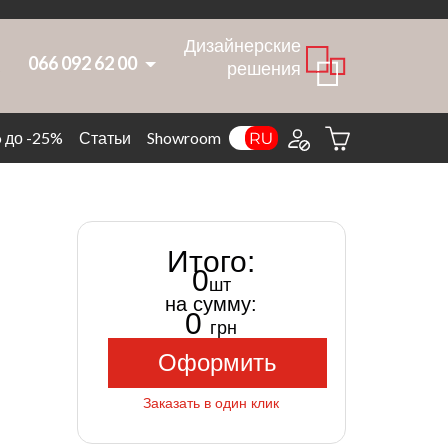
Дизайнерские
066 092 62 00
а
решения
 до -25%
Статьи
Showroom
Итого:
0
шт
на сумму:
0
грн
Оформить
Заказать в один клик