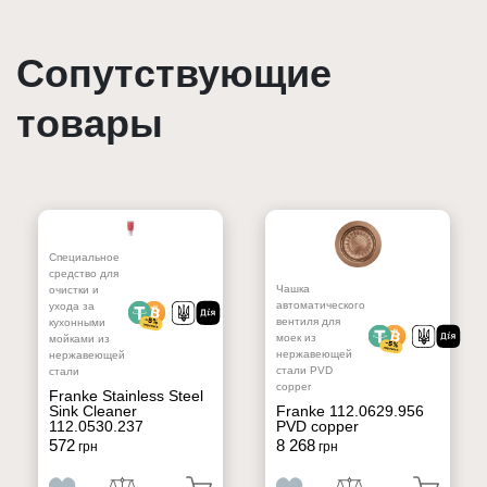
Сопутствующие
товары
Специальное
средство для
Чашка
очистки и
автоматического
ухода за
вентиля для
кухонными
моек из
мойками из
нержавеющей
нержавеющей
стали PVD
стали
copper
Franke Stainless Steel
Sink Cleaner
Franke 112.0629.956
112.0530.237
PVD copper
572
8 268
грн
грн