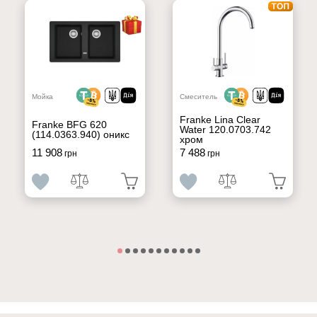
Мойка
Смеситель
Franke Lina Clear
Franke BFG 620
Water 120.0703.742
(114.0363.940) оникс
хром
11 908
7 488
грн
грн