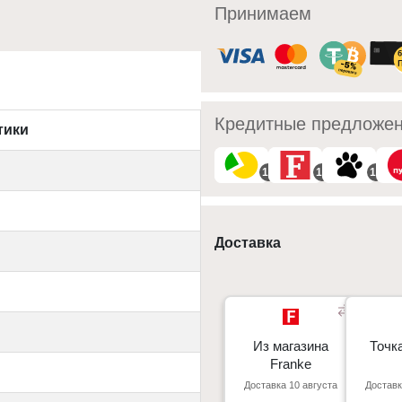
Принимаем
Кредитные предложе
тики
10
10
10
Доставка
Из магазина
Из магазина
Точк
Точк
Franke
Franke
Доставка 10 августа
Доставк
Киев, пр. С. Бандеры 23, ТЦ
г. Киев пр