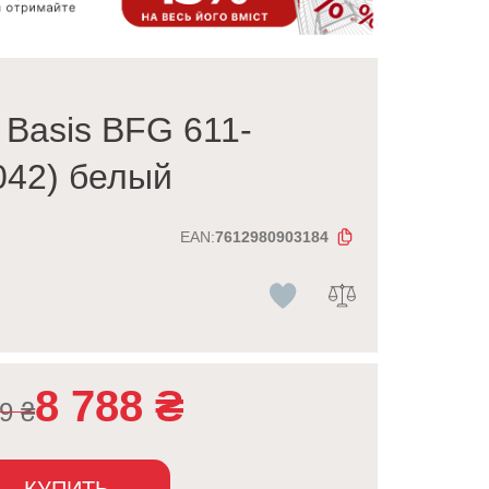
 Basis BFG 611-
042) белый
EAN:
7612980903184
8 788
₴
29
₴
КУПИТЬ