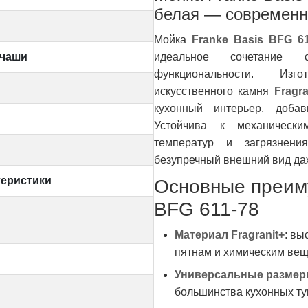
белая — современн
Мойка
Franke Basis BFG 61
 чаши
идеальное сочетание 
функциональности. Изго
искусственного камня
Fragra
кухонный интерьер, добав
Устойчива к механически
температур и загрязнени
безупречный внешний вид да
еристики
Основные преиму
BFG 611-78
Материал Fragranit+
: вы
пятнам и химическим вещ
Универсальные разме
большинства кухонных ту