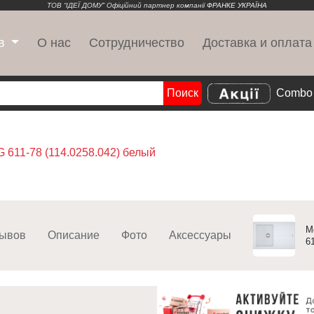
ТОВ “ІДЕЇ ДОМУ” Офіційний партнер компанії
ФРАНКЕ УКРАЇНА
О нас
Сотрудничество
Доставка и оплата
в
Поиск
Combo 
Search
G 611-78 (114.0258.042) белый
М
ывов
Описание
Фото
Аксессуары
6