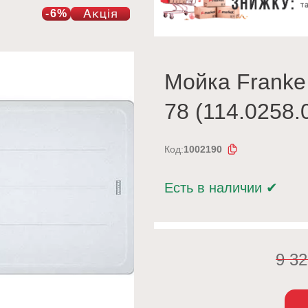
-6%
Мойка Franke
78 (114.0258.
Код:
1002190
Есть в наличии
✔
9 3