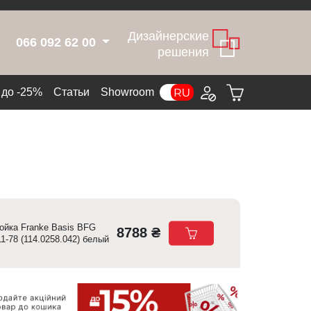
Дизайнерские
066 092 62 00
решения
до -25%
Статьи
Showroom
ойка Franke Basis BFG
8788 ₴
11-78 (114.0258.042) белый