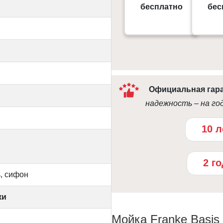
Gorodok Gallery
бесплатно
бес
09:0
10:00 - 21:00
Официальная гар
надежность – на го
10 л
2 г
, сифон
ки
Мойка Franke Basis 