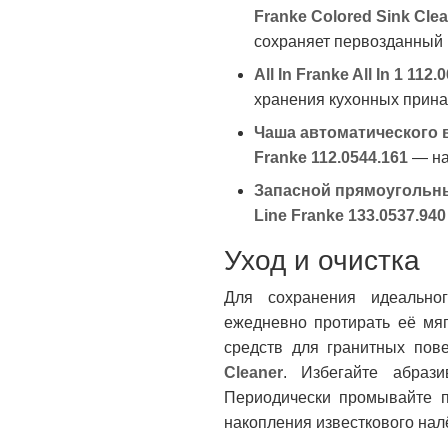
Franke Colored Sink Clea
сохраняет первозданный 
All In Franke All In 1 112.
хранения кухонных прин
Чаша автоматического в
Franke 112.0544.161
— на
Запасной прямоугольны
Line Franke 133.0537.940
Уход и очистка
Для сохранения идеально
ежедневно протирать её мяг
средств для гранитных пов
Cleaner
. Избегайте абраз
Периодически промывайте п
накопления известкового нал