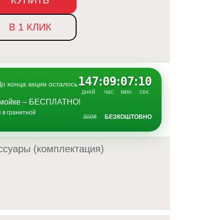
В 1 КЛИК
147
:
09
:
07
:
09
До конца акции осталось
дней
час.
мин.
сек.
в мойке – БЕСПЛАТНО!
 в гранитной
300₴
БЕЗКОШТОВНО
ссуары (комплектация)