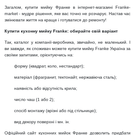
Загалом, купити мийку Франке в інтернет-магазині Franke-
market - мудре рішення, яке вас точно не розчарує. Настав час
змінювати життя на краще і готуватися до ремонту!
Купити кухонну мийку Franke: обирайте свій варіант
Так, каталог у компанії-виробника, звичайно, не маленький. І
ви завжди, як споживач можете купити мийку Franke Україна за
своїми запитами, орієнтуючись на:
форму (квадрат, коло, нестандарт);
матеріал (фрагранит, тектонайт, нержавіюча сталь);
наявність або відсутність крила;
число чаш (1 або 2);
спосіб монтажу (врізні або під стільницю);
вид декору поверхні і мн. ін.
Офіційний сайт кухонних мийок Франке дозволить придбати