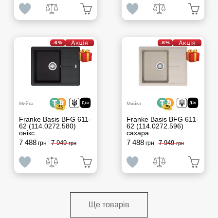
-6%
-6%
Мийка
Мийка
Franke Basis BFG 611-
Franke Basis BFG 611-
62 (114.0272.580)
62 (114.0272.596)
онікс
сахара
7 488
7 488
7 949
7 949
грн
грн
грн
грн
Ще товарів