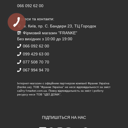
066 092 62 00
Адреси та контакти:
м. Київ, пр. С. Бандери 23, ТЦ Городок
Фірмовий магазин "FRANKE"
Без вихідних з 10:00 до 19:00
066 092 62 00
099 429 63 00
077 508 70 70
067 994 94 70
Iнтернет-магазин є офіційним партнером компанії Франке Україна
(franke.ua). ТОВ "Франке Україна" не несе відповідальності за зміст
сайту f-market.com.ua. Повну відповідальність за зміст і роботу
ресурсу несе ТОВ "ІДЕЇ ДОМА".
ПІДПИШІТЬСЯ НА НАС