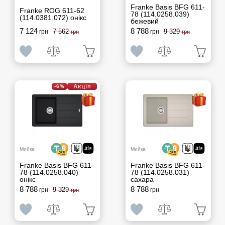
Franke Basis BFG 611-
Franke ROG 611-62
78 (114.0258.039)
(114.0381.072) онікс
бежевий
7 124
8 788
7 562
9 329
грн
грн
грн
грн
-6%
Мийка
Мийка
Franke Basis BFG 611-
Franke Basis BFG 611-
78 (114.0258.040)
78 (114.0258.031)
онікс
сахара
8 788
8 788
9 329
грн
грн
грн