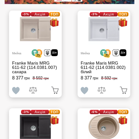
-3%
-3%
Мийка
Мийка
Franke Maris MRG
Franke Maris MRG
611-62 (114.0381.007)
611-62 (114.0381.002)
сахара
білий
8 377
8 377
8 592
8 592
грн
грн
грн
грн
-3%
-6%