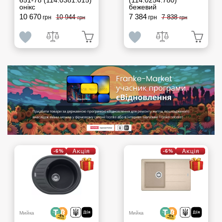
651-78 (114.0381.015)
(114.0254.780)
онікс
бежевий
10 670
7 384
10 944
7 838
грн
грн
грн
грн
-6%
-6%
Мийка
Мийка