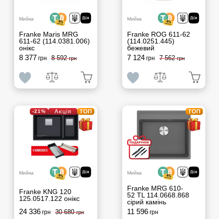
Мийка
Мийка
Franke Maris MRG
Franke ROG 611-62
611-62 (114.0381.006)
(114.0251.445)
онікс
бежевий
8 377
7 124
8 592
7 562
грн
грн
грн
грн
-21%
Мийка
Мийка
Franke MRG 610-
Franke KNG 120
52 TL 114.0668.868
125.0517.122 онікс
сірий камінь
24 336
11 596
30 680
грн
грн
грн