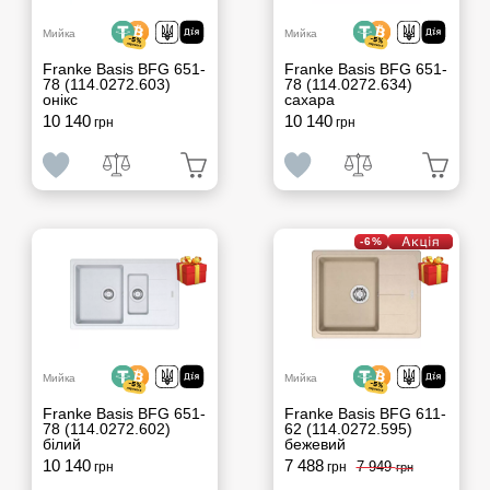
Мийка
Мийка
Franke Basis BFG 651-
Franke Basis BFG 651-
78 (114.0272.603)
78 (114.0272.634)
онікс
сахара
10 140
10 140
грн
грн
-6%
Мийка
Мийка
Franke Basis BFG 651-
Franke Basis BFG 611-
78 (114.0272.602)
62 (114.0272.595)
білий
бежевий
10 140
7 488
7 949
грн
грн
грн