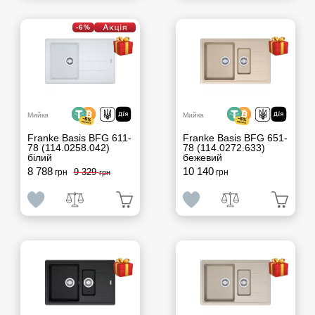
-6%
Мийка
Мийка
Franke Basis BFG 611-
Franke Basis BFG 651-
78 (114.0258.042)
78 (114.0272.633)
білий
бежевий
8 788
10 140
9 329
грн
грн
грн