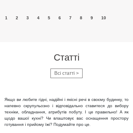
1
2
3
4
5
6
7
8
9
10
Cтатті
Всі статті >
Якщо ви любите гідні, надійні і якісні речі в своєму будинку, то
напевно скрупульозно і відповідально ставитеся до вибору
техніки, обладнання, атрибутів побуту. І це правильно! А як
щодо вашої кухні? Чи влаштовує вас оснащення простору
готування і прийому їжі? Подумайте про це.