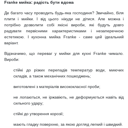
Franke мийка: радість бути вдома
Де багато часу проводить будь-яка господиня? Звичайно, біля
плити і мийки. І від цього нікуди не дітися. Але можна і
потрібно дозволити собі якісні вироби, які будуть довго
радувати первісними характеристиками і незаперечною
естетикою. І кухонна мийка Franke - саме цей ідеальний
варіант.
Відзначимо, що переваг у мийки для кухні Franke чимало.
Вироби:
стійкі до різких перепадів температур води, миючих
складів, а також механічних пошкоджень;
виготовлені з матеріалів висококласної проби;
не лопаються, не іржавіють, не деформуються навіть від
сильного удару;
стійкі до утворення корозії;
мають гладку поверхню, за якою догляд легкий і швидкий.