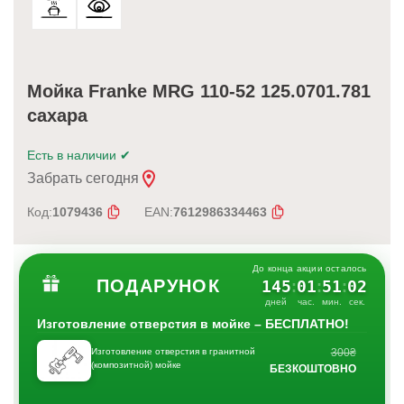
Мойка Franke MRG 110-52 125.0701.781
сахара
Есть в наличии
✔
Забрать сегодня
Код:
1079436
EAN:
7612986334463
До конца акции осталось
ПОДАРУНОК
145
01
51
01
:
:
:
дней
час.
мин.
сек.
Изготовление отверстия в мойке – БЕСПЛАТНО!
Изготовление отверстия в гранитной
300₴
(композитной) мойке
БЕЗКОШТОВНО