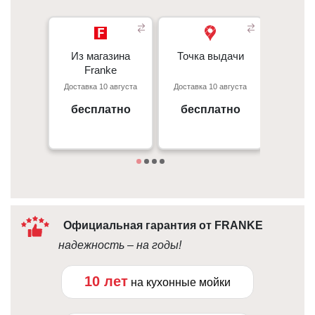
Из магазина
Из магазина
Точка выдачи
Точка выдачи
Курье
- 350 грн 
Franke
Franke
- 350 грн
Доставка 10 августа
Доставка 10 августа
Доставка
При
Киев, пр. С. Бандеры 23, ТЦ
г. Киев пр. Отрадный, 95к
- 50 грн/
Gorodok Gallery
бесплатно
бесплатно
от 
09:00 - 18:00
Под
10:00 - 21:00
Официальная гарантия от FRANKE
надежность – на годы!
10 лет
на кухонные мойки