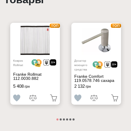
Дозатор
Коврик
моющего
Rollmat
средства
Franke Rollmat
Franke Comfort
112.0030.882
119.0578.746 сахара
5 408
2 132
грн
грн