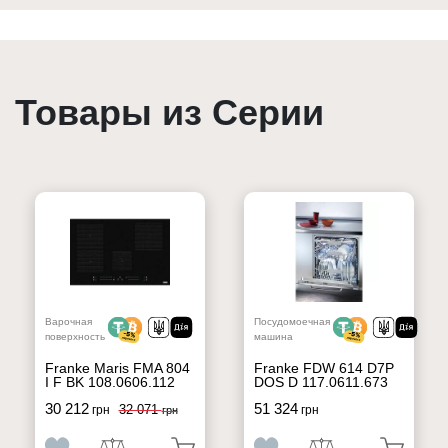
Товары из Серии
Варочная
Посудомоечная
поверхность
машина
Franke Maris FMA 804
Franke FDW 614 D7P
I F BK 108.0606.112
DOS D 117.0611.673
30 212
51 324
32 071
грн
грн
грн