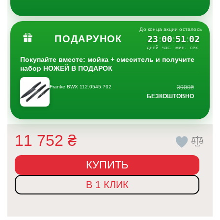
До конца акции осталось
ПОДАРУНОК
23
00
51
01
:
:
:
дней
час.
мин.
сек.
Покупайте вместе: мойка + смеситель и получите
набор НОЖЕЙ В ПОДАРОК
Franke BWX 112.0545.792
3900₴
БЕЗКОШТОВНО
11 752
₴
КУПИТЬ
В 1 КЛИК