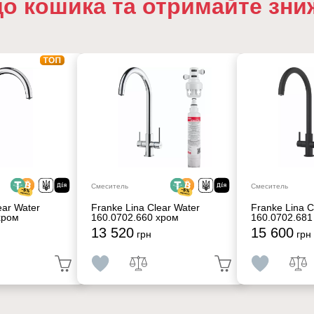
до кошика та отримайте зни
Смеситель
Смеситель
ear Water
Franke Lina Clear Water
Franke Lina C
хром
160.0702.660 хром
160.0702.681
13 520
15 600
грн
грн