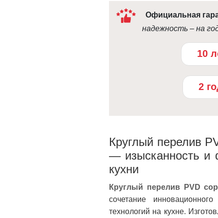
Официальная гар
надежность – на го
10 л
2 г
Круглый перелив PV
— изысканность и 
кухни
Круглый перелив PVD copp
сочетание инновационного
технологий на кухне. Изгот