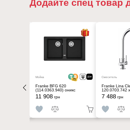
Додайте спец товар 
16%
Мойка
Смеситель
60 2LS
Franke BFG 620
Franke Lina Cl
(114.0363.940) оникс
120.0703.742 
11 908
7 488
292
грн
грн
грн