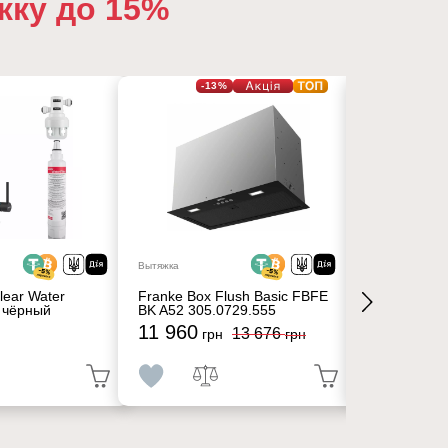
жку до 15%
-13%
Вытяжка
Вытяжка
lear Water
Franke Box Flush Basic FBFE
Franke Box 
 чёрный
BK A52 305.0729.555
BK A70 305.
11 960
12 480
13 676
грн
грн
гр