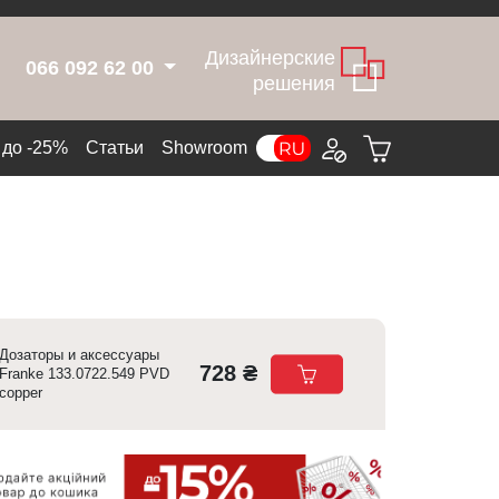
Дизайнерские
066 092 62 00
решения
до -25%
Статьи
Showroom
Дозаторы и аксессуары
728 ₴
Franke 133.0722.549 PVD
copper