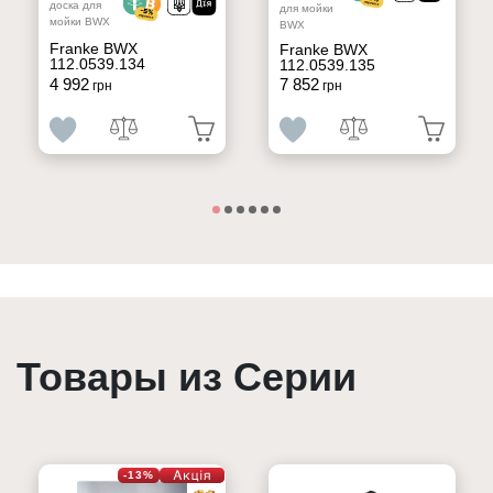
доска для
для мойки
мойки BWX
BWX
Franke BWX
Franke BWX
112.0539.134
112.0539.135
4 992
7 852
грн
грн
Товары из Серии
-13%