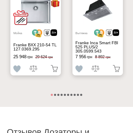
Мойка
Вытяжка
Franke Inca Smart FBI
Franke BXX 210-54 TL
525 PLUS/2
127.0369.295
305.0599.543
25 948
7 956
29 624
8 892
грн
грн
грн
грн
Отзывов Дозаторы и