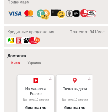
Принимаем
Кредитные предложения
Платеж от 941/мec
10
10
10
10
Доставка
Киев
Украина
Из магазина
Из магазина
Точка выдачи
Точка выдачи
Курье
- 350 грн 
Franke
Franke
- 350 грн
Доставка 10 августа
Доставка 10 августа
Доставка
При
Киев, пр. С. Бандеры 23, ТЦ
г. Киев пр. Отрадный, 95к
- 50 грн/
Gorodok Gallery
бесплатно
бесплатно
от 
09:00 - 18:00