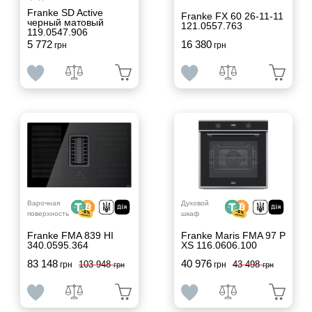
Franke SD Active
Franke FX 60 26-11-11
черный матовый
121.0557.763
119.0547.906
5 772
16 380
грн
грн
Варочная
Духовой
поверхность
шкаф
Franke FMA 839 HI
Franke Maris FMA 97 P
340.0595.364
XS 116.0606.100
83 148
40 976
103 948
43 498
грн
грн
грн
грн