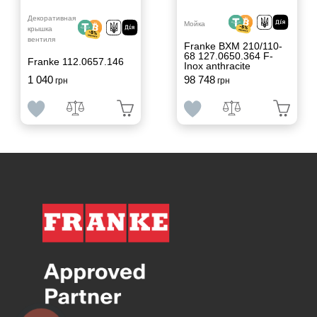
Декоративная
Мойка
крышка
вентиля
Franke BXM 210/110-
68 127.0650.364 F-
Franke 112.0657.146
Inox anthracite
1 040
98 748
грн
грн