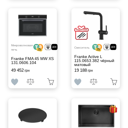
Микроволновая
Смеситель
печь
Franke Active L
Franke FMA 45 MW XS
115.0653.382 чёрный
131.0606.104
матовый
49 452
19 188
грн
грн