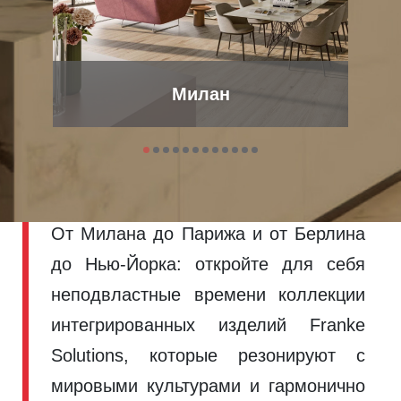
Franke вдохновляет
Милан
по всему миру
Познакомьтесь с продукцией Franke
в домах мировых столиц дизайна.
От Милана до Парижа и от Берлина
до Нью-Йорка: откройте для себя
неподвластные времени коллекции
интегрированных изделий Franke
Solutions, которые резонируют с
мировыми культурами и гармонично