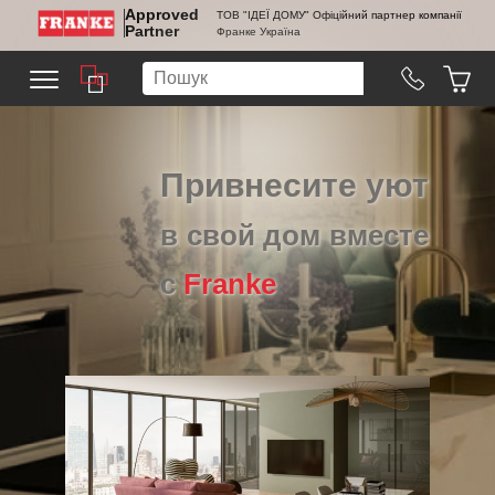
Approved
ТОВ "ІДЕЇ ДОМУ" Офіційний партнер компанії
Partner
Франке Україна
Привнесите уют
в свой дом вместе
с
Franke