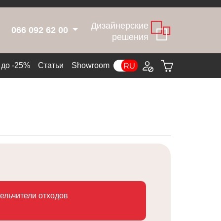
Дизайнерские
066 092 62 00
решения
до -25%
Статьи
Showroom
ельчители отходов