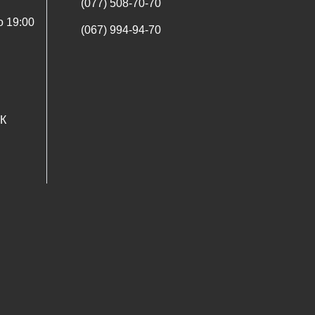
(077) 508-70-70
о 19:00
(067) 994-94-70
5К