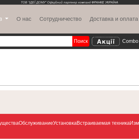
ТОВ “ІДЕЇ ДОМУ” Офіційний партнер компанії
ФРАНКЕ УКРАЇНА
О нас
Сотрудничество
Доставка и оплата
в
Поиск
Combo 
Search
ущества
Обслуживание
Установка
Встраиваемая техника
Изм