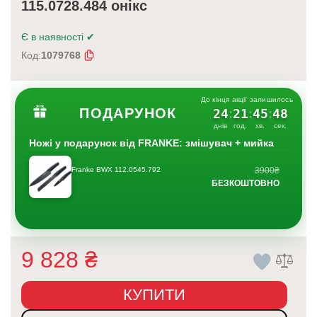
115.0728.484 онікс
Є в наявності
✔
Код:
1079768
До кінця акції залишилось
ПОДАРУНОК
24
21
45
47
:
:
:
днів
год.
хв.
сек.
Ножі у подарунок від FRANKE: змішувач + мийка
Franke BWX 112.0545.792
3900₴
БЕЗКОШТОВНО
9 828
₴
КУПИТИ