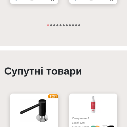
Супутні товари
Спеціальний
засіб для
очищення та