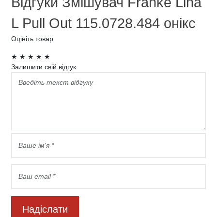
Відгуки Змішувач Franke Lina
L Pull Out 115.0728.484 онікс
Оцініть товар
★
★
★
★
★
Залишити свій відгук
Надіслати