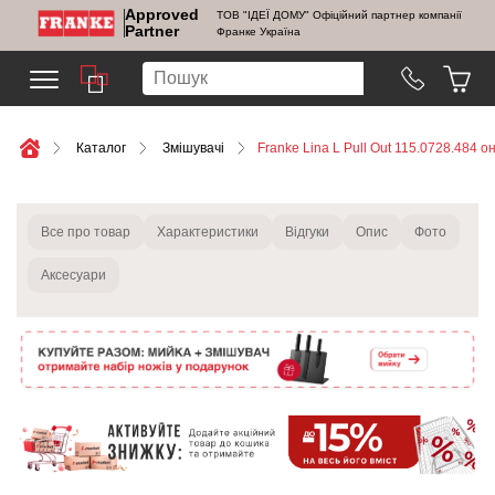
Approved
ТОВ "ІДЕЇ ДОМУ" Офіційний партнер компанії
Partner
Франке Україна
Каталог
Змішувачі
Franke Lina L Pull Out 115.0728.484 он
Все про товар
Характеристики
Відгуки
Опис
Фото
Аксесуари