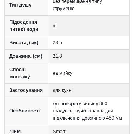
без перемикання типу
Тип душу
струменю
Підведення
ні
питної води
Висота, (см)
28.5
Довжина, (см)
21.8
Спосіб
на мийку
монтажу
Застосування
для кухні
кут повороту виливу 360
Особливості
градусів, гнучкі шланги для
підключення довжиною 450 мм
Лінія
Smart