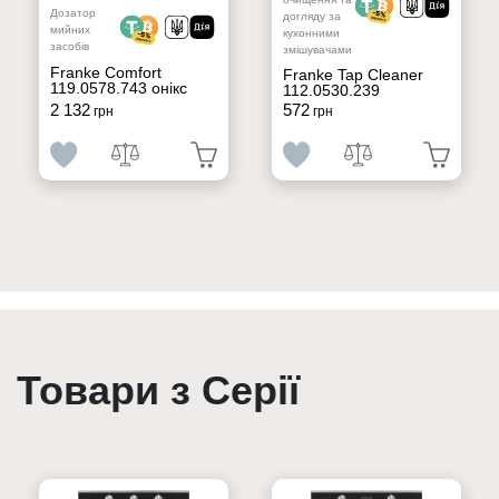
Дозатор
догляду за
мийних
кухонними
засобів
змішувачами
Franke Comfort
Franke Tap Cleaner
119.0578.743 онікс
112.0530.239
2 132
572
грн
грн
Товари з Серії