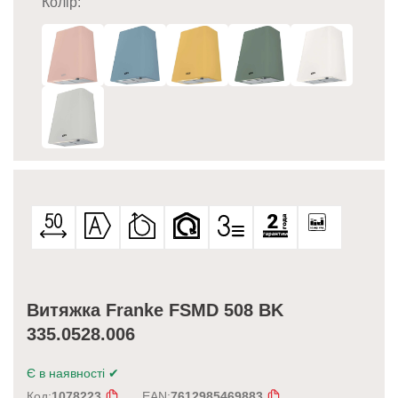
Колір:
Витяжка Franke FSMD 508 BK
335.0528.006
Є в наявності
✔
Код:
1078223
EAN:
7612985469883