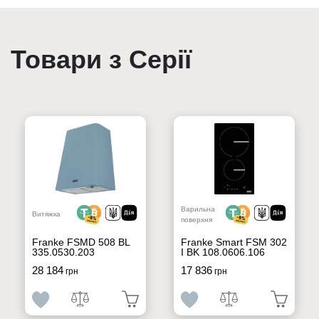
Товари з Серії
Варильна
Витяжка
поверхня
Franke FSMD 508 BL
Franke Smart FSM 302
335.0530.203
I BK 108.0606.106
28 184
17 836
грн
грн