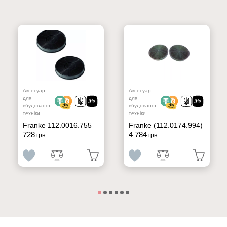
Аксесуар
Аксесуар
для
для
вбудованої
вбудованої
техніки
техніки
Franke 112.0016.755
Franke (112.0174.994)
728
4 784
грн
грн