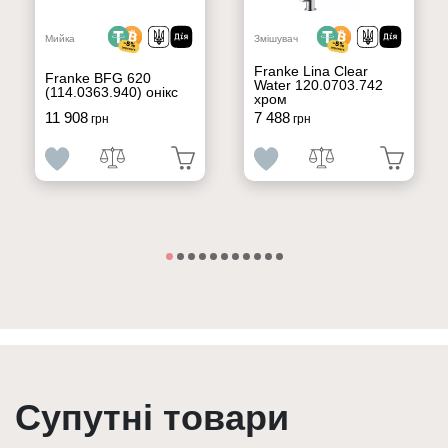
Мийка
Змішувач
Franke Lina Clear
Franke BFG 620
Water 120.0703.742
(114.0363.940) онікс
хром
11 908
7 488
грн
грн
Супутні товари