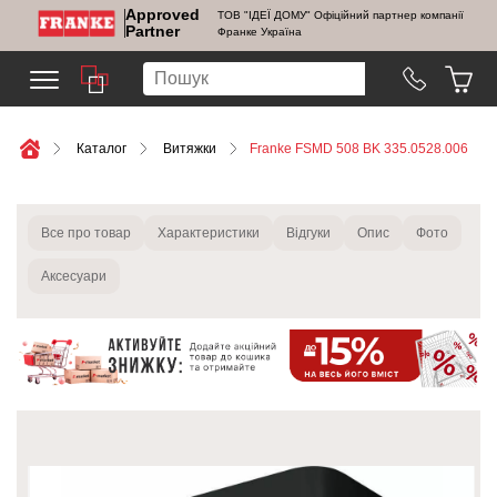
Approved
ТОВ "ІДЕЇ ДОМУ" Офіційний партнер компанії
Partner
Франке Україна
Каталог
Витяжки
Franke FSMD 508 BK 335.0528.006
Все про товар
Характеристики
Відгуки
Опис
Фото
Аксесуари