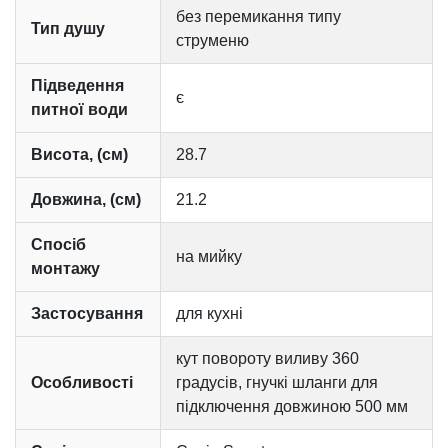
без перемикання типу
Тип душу
струменю
Підведення
є
питної води
Висота, (см)
28.7
Довжина, (см)
21.2
Спосіб
на мийку
монтажу
Застосування
для кухні
кут повороту виливу 360
Особливості
градусів, гнучкі шланги для
підключення довжиною 500 мм