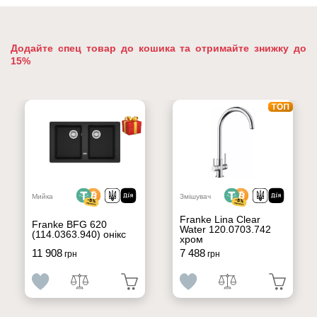
Додайте спец товар до кошика та отримайте знижку до
15%
Мийка
Змішувач
Franke Lina Clear
Franke BFG 620
Water 120.0703.742
(114.0363.940) онікс
хром
11 908
7 488
грн
грн