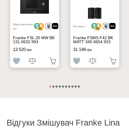
Мікрохвильова
Витяжка
піч
Franke FSL 20 MW BK
Franke FSMS F42 BK
131.0632.993
MATT 345.0654.933
13 520
31 148
грн
грн
Відгуки Змішувач Franke Lina