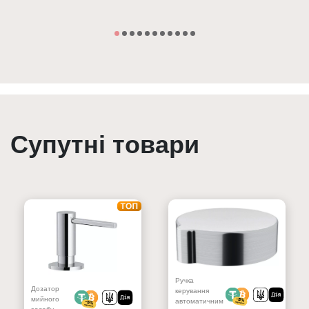
Супутні товари
Ручка
Дозатор
керування
мийного
автоматичним