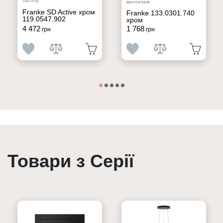
засобу
вентилем
Franke SD Active хром
Franke 133.0301.740
119.0547.902
хром
4 472
1 768
грн
грн
Товари з Серії