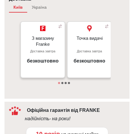
Київ
Україна
З магазину
З магазину
Точка видачі
Точка видачі
Кур’є
- 350 грн
Franke
Franke
- 350 гр
Доставка завтра
Доставка завтра
Достав
Перед
Київ, пр. С. Бандери 23, ТЦ
м. Київ пр. Відрадний, 95к
- 50 г
Gorodok Gallery
безкоштовно
безкоштовно
вiд 
09:00 - 18:00
Дета
10:00 - 21:00
Офіційна гарантія від FRANKE
надійність- на роки!
10 років