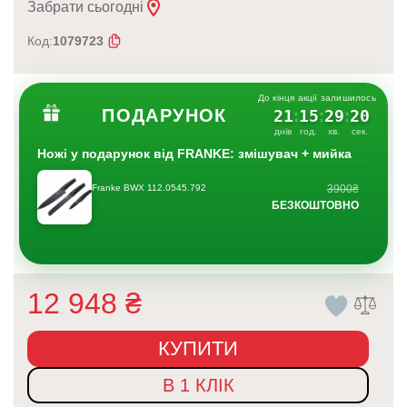
Забрати сьогодні
Код:
1079723
До кінця акції залишилось
ПОДАРУНОК
21
15
29
19
:
:
:
днів
год.
хв.
сек.
Ножі у подарунок від FRANKE: змішувач + мийка
Franke BWX 112.0545.792
3900₴
БЕЗКОШТОВНО
12 948
₴
КУПИТИ
В 1 КЛІК