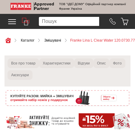
Approved
ТОВ "ІДЕЇ ДОМУ" Офіційний партнер компанії
Partner
Франке Україна
Каталог
Змішувачі
Franke Lina L Clear Water 120.0730.7
Все про товар
Характеристики
Відгуки
Опис
Фото
Аксесуари