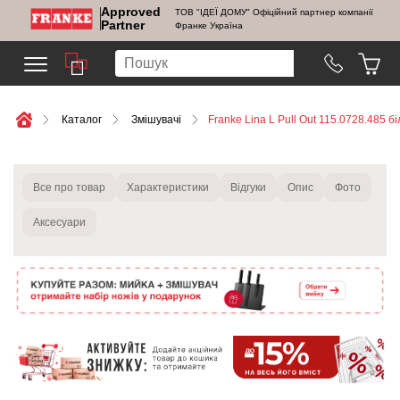
Approved
ТОВ "ІДЕЇ ДОМУ" Офіційний партнер компанії
Partner
Франке Україна
Каталог
Змішувачі
Franke Lina L Pull Out 115.0728.485 б
Все про товар
Характеристики
Відгуки
Опис
Фото
Аксесуари