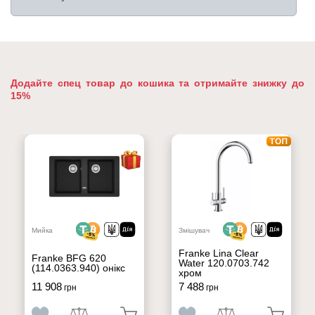
Додайте спец товар до кошика та отримайте знижку до
15%
Мийка
Змішувач
Franke Lina Clear
Franke BFG 620
Water 120.0703.742
(114.0363.940) онікс
хром
11 908
7 488
грн
грн