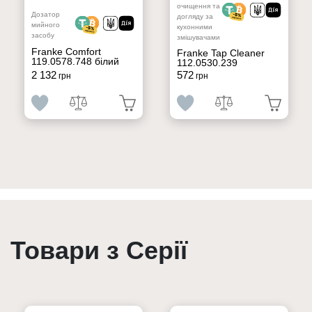
очищення та
Дозатор
догляду за
мийного
кухонними
засобу
змішувачами
Franke Comfort
Franke Tap Cleaner
119.0578.748 білий
112.0530.239
2 132
572
грн
грн
Товари з Серії