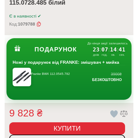
115.0728.485 білий
Є в наявності
✔
Код:
1079788
До кінця акції залишилось
ПОДАРУНОК
23
07
14
40
:
:
:
днів
год.
хв.
сек.
Ножі у подарунок від FRANKE: змішувач + мийка
Franke BWX 112.0545.792
3900₴
БЕЗКОШТОВНО
9 828
₴
КУПИТИ