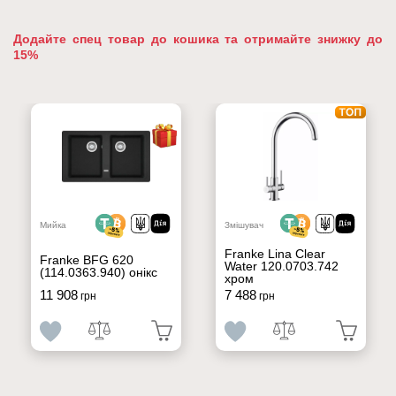
Додайте спец товар до кошика та отримайте знижку до
15%
Мийка
Змішувач
Franke Lina Clear
Franke BFG 620
Water 120.0703.742
(114.0363.940) онікс
хром
11 908
7 488
грн
грн