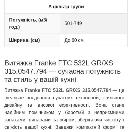
А фільтр групи
Потужність, (м3/
501-749
год.)
Ширина, (см)
До 60 см
Витяжка Franke FTC 532L GR/XS
315.0547.794 — сучасна потужність
та стиль у вашій кухні
Витяжка
Franke FTC 532L GR/XS 315.0547.794
— це
ідеальне поєднання сучасних технологій, стильного
дизайну та високої ефективності. Вона стане
надійним помічником у боротьбі з неприємними
запахами, випарами та жиром, зберігаючи чистоту і
свіжість вашої кухні. Завдяки компактній формі та