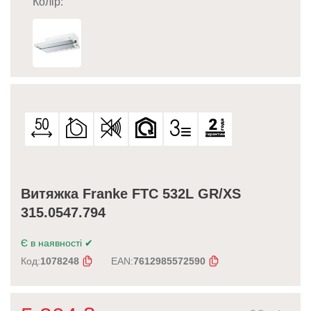
Колір:
Витяжка Franke FTC 532L GR/XS
315.0547.794
Є в наявності
✔
Код:
1078248
EAN:
7612985572590