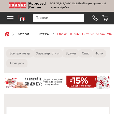
Approved
ТОВ "ІДЕЇ ДОМУ" Офіційний партнер компанії
Partner
Франке Україна
Каталог
Витяжки
Franke FTC 532L GR/XS 315.0547.794
Все про товар
Характеристики
Відгуки
Опис
Фото
Аксесуари