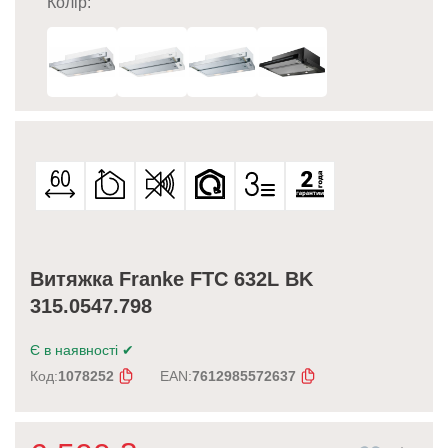
Колір:
Витяжка Franke FTC 632L BK
315.0547.798
Є в наявності
✔
Код:
1078252
EAN:
7612985572637