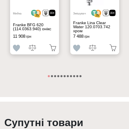
Мийка
Змішувач
Franke Lina Clear
Franke BFG 620
Water 120.0703.742
(114.0363.940) онікс
хром
11 908
7 488
грн
грн
Супутні товари