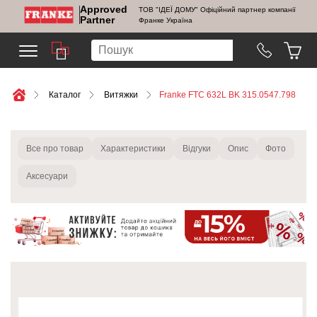
Approved
ТОВ "ІДЕЇ ДОМУ" Офіційний партнер компанії
Partner
Франке Україна
Каталог
Витяжки
Franke FTC 632L BK 315.0547.798
Все про товар
Характеристики
Відгуки
Опис
Фото
Аксесуари