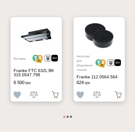
Аксесуар
Витяжка
для
вбудованої
Franke FTC 632L BK
техніки
315.0547.798
Franke 112.0564.564
6 500
624
грн
грн