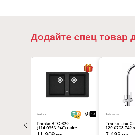
Додайте спец товар 
16%
Мийка
Змішувач
60 2LS
Franke BFG 620
Franke Lina Cl
(114.0363.940) онікс
120.0703.742 
11 908
7 488
292
грн
грн
грн