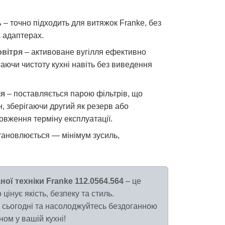
ь
– точно підходить для витяжок Franke, без
х адаптерах.
вітря
– активоване вугілля ефективно
гаючи чистоту кухні навіть без виведення
ія
– поставляється парою фільтрів, що
, зберігаючи другий як резерв або
овження терміну експлуатації.
тановлюється — мінімум зусиль,
ої техніки Franke 112.0564.564
– це
 цінує якість, безпеку та стиль.
сьогодні та насолоджуйтесь бездоганною
ом у вашій кухні!