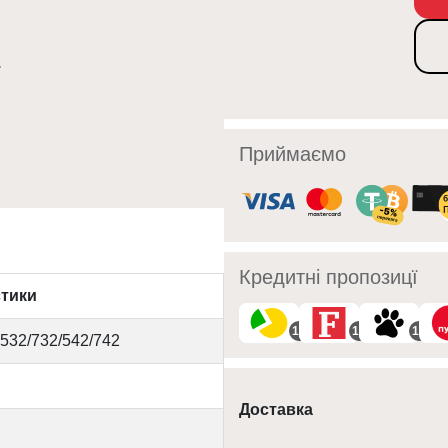
Приймаємо
Кредитні пропозицї
стики
10
10
10
 532/732/542/742
Доставка