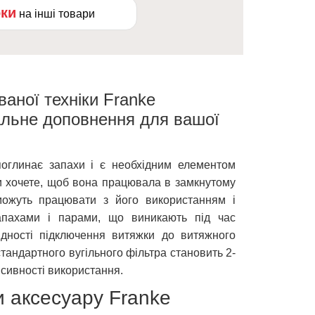
оки
на інші товари
аної техніки Franke
альне доповнення для вашої
поглинає запахи і є необхідним елементом
и хочете, щоб вона працювала в замкнутому
можуть працювати з його використанням і
апахами і парами, що виникають під час
хідності підключення витяжки до витяжного
тандартного вугільного фільтра становить 2-
енсивності використання.
и аксесуару Franke