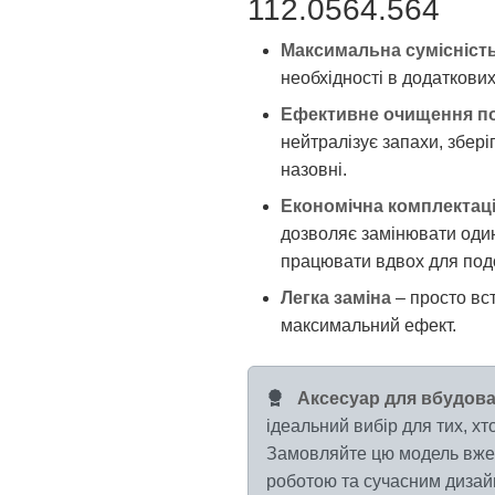
112.0564.564
Максимальна сумісніст
необхідності в додаткови
Ефективне очищення по
нейтралізує запахи, збері
назовні.
Економічна комплектац
дозволяє замінювати один
працювати вдвох для под
Легка заміна
– просто вс
максимальний ефект.
Аксесуар для вбудован
ідеальний вибір для тих, хто
Замовляйте цю модель вже 
роботою та сучасним дизайн