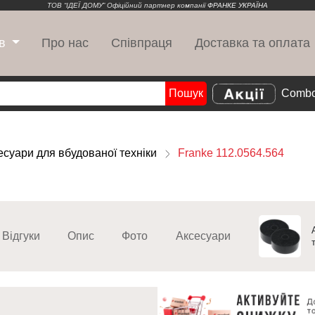
ТОВ “ІДЕЇ ДОМУ” Офіційний партнер компанії
ФРАНКЕ УКРАЇНА
Про нас
Співпраця
Доставка та оплата
в
Пошук
Combo
Search
есуари для вбудованої техніки
Franke 112.0564.564
Відгуки
Опис
Фото
Аксесуари