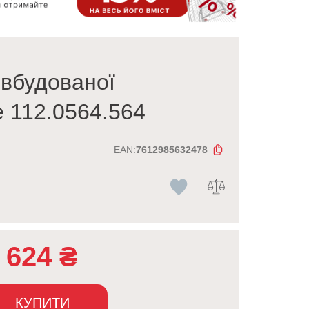
 вбудованої
e 112.0564.564
EAN:
7612985632478
624
₴
КУПИТИ