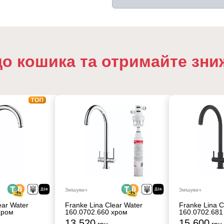
до кошика та отримайте зни
Змішувач
Змішувач
ear Water
Franke Lina Clear Water
Franke Lina C
хром
160.0702.660 хром
160.0702.681
13 520
15 600
грн
грн