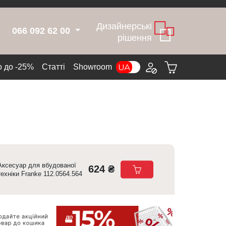
Дизайнерські
066 092 62 00
рішення
 до -25%
Cтатті
Showroom
Аксесуар для вбудованої
624 ₴
техніки Franke 112.0564.564