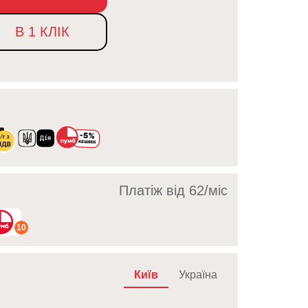
В 1 КЛІК
Платіж від 62/мic
10
Київ
Україна