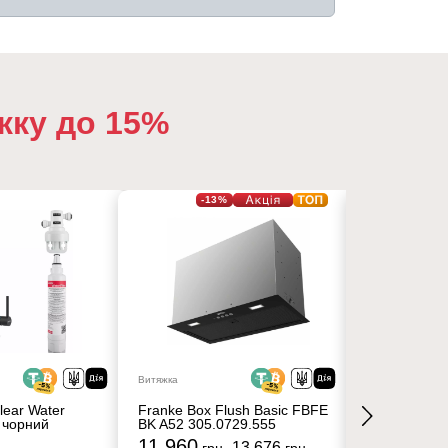
жку до 15%
-13%
Витяжка
Витяжка
lear Water
Franke Box Flush Basic FBFE
Franke Box 
 чорний
BK A52 305.0729.555
BK A70 305.
11 960
12 480
13 676
грн
грн
гр