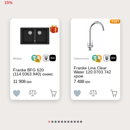
15%
Мойка
Смеситель
Franke Lina Clear
Franke BFG 620
Water 120.0703.742
(114.0363.940) оникс
хром
11 908
7 488
грн
грн