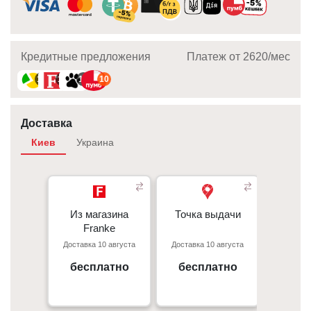
Кредитные предложения
Платеж от 2620/мec
10
10
10
10
Доставка
Киев
Украина
Из магазина
Из магазина
Точка выдачи
Точка выдачи
Курье
Franke
Franke
При
Доставка 10 августа
Доставка 10 августа
Доставка
- 50 грн/
Киев, пр. С. Бандеры 23, ТЦ
г. Киев пр. Отрадный, 95к
Gorodok Gallery
бесплатно
бесплатно
бес
Под
09:00 - 18:00
10:00 - 21:00