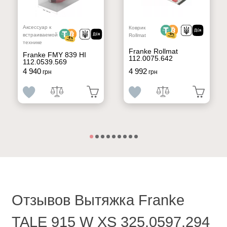
Аксессуар к
Коврик
встраиваемой
Rollmat
технике
Franke Rollmat
Franke FMY 839 HI
112.0075.642
112.0539.569
4 940
4 992
грн
грн
Отзывов Вытяжка Franke
TALE 915 W XS 325.0597.294