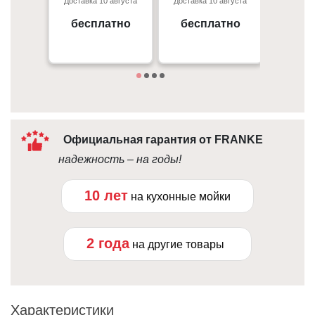
Доставка 10 августа
Доставка 10 августа
Доставка
- 50 грн/
Киев, пр. С. Бандеры 23, ТЦ
г. Киев пр. Отрадный, 95к
Gorodok Gallery
бесплатно
бесплатно
бес
Под
09:00 - 18:00
10:00 - 21:00
Официальная гарантия от FRANKE
надежность – на годы!
10 лет
на кухонные мойки
2 года
на другие товары
Характеристики