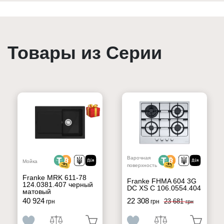
Товары из Серии
Варочная
Мойка
поверхность
Franke MRK 611-78
Franke FHMA 604 3G
124.0381.407 черный
DC XS C 106.0554.404
матовый
40 924
22 308
23 681
грн
грн
грн