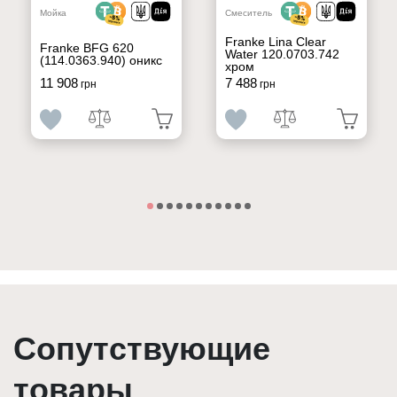
Мойка
Смеситель
Franke Lina Clear
Franke BFG 620
Water 120.0703.742
(114.0363.940) оникс
хром
11 908
7 488
грн
грн
Сопутствующие
товары