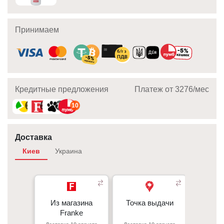
Принимаем
Кредитные предложения
Платеж от 3276/мec
10
10
10
10
Доставка
Киев
Украина
Из магазина
Из магазина
Точка выдачи
Точка выдачи
Курье
Franke
Franke
При