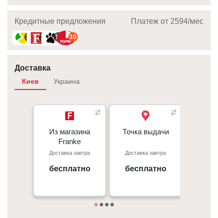
Кредитные предложения
Платеж от 2594/мec
10
10
10
10
Доставка
Киев
Украина
Из магазина
Из магазина
Точка выдачи
Точка выдачи
Курье
Franke
Franke
При
Доставка завтра
Доставка завтра
Достав
- 50 грн/
Киев, пр. С. Бандеры 23, ТЦ
г. Киев пр. Отрадный, 95к
Gorodok Gallery
бесплатно
бесплатно
бес
Под
09:00 - 18:00
10:00 - 21:00