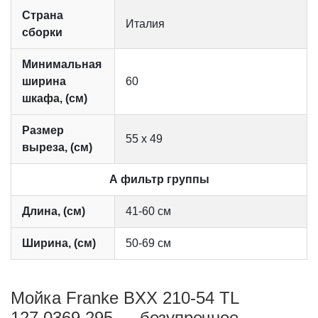
Страна
Италия
сборки
Минимальная
ширина
60
шкафа, (см)
Размер
55 х 49
выреза, (см)
А фильтр группы
Длина, (см)
41-60 см
Ширина, (см)
50-69 см
Мойка Franke BXX 210-54 TL
127.0369.295 — безупречное