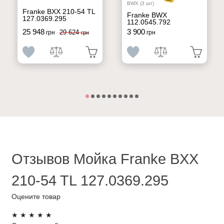
BWX (3 шт)
Franke BXX 210-54 TL
Franke BWX
127.0369.295
112.0545.792
25 948
3 900
29 624
грн
грн
грн
Отзывов Мойка Franke BXX
210-54 TL 127.0369.295
Оцените товар
★
★
★
★
★