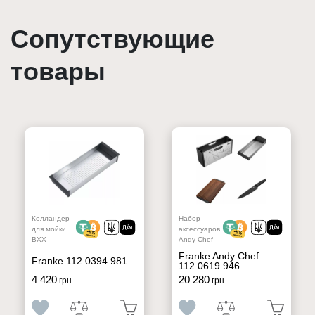
Сопутствующие
товары
Колландер
Набор
для мойки
аксессуаров
BXX
Andy Chef
Franke Andy Chef
Franke 112.0394.981
112.0619.946
4 420
20 280
грн
грн