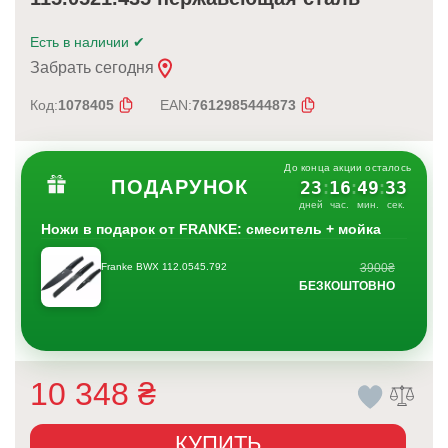
Есть в наличии
✔
Забрать сегодня
Код:
1078405
EAN:
7612985444873
До конца акции осталось
ПОДАРУНОК
23
16
49
32
:
:
:
дней
час.
мин.
сек.
Ножи в подарок от FRANKE: смеситель + мойка
Franke BWX 112.0545.792
3900₴
БЕЗКОШТОВНО
10 348
₴
КУПИТЬ