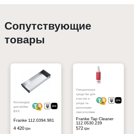
Сопутствующие
товары
Специальное
средство для
очистки и
Колландер
ухода за
для мойки
кухонными
BXX
смесителями
Franke Tap Cleaner
Franke 112.0394.981
112.0530.239
4 420
572
грн
грн