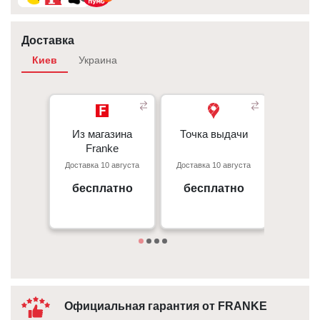
Доставка
Киев
Украина
Из магазина
Из магазина
Точка выдачи
Точка выдачи
Курье
- 350 грн 
Franke
Franke
- 350 грн
Доставка 10 августа
Доставка 10 августа
Доставка
При
Киев, пр. С. Бандеры 23, ТЦ
г. Киев пр. Отрадный, 95к
- 50 грн/
Gorodok Gallery
бесплатно
бесплатно
от 
09:00 - 18:00
Под
10:00 - 21:00
Официальная гарантия от FRANKE