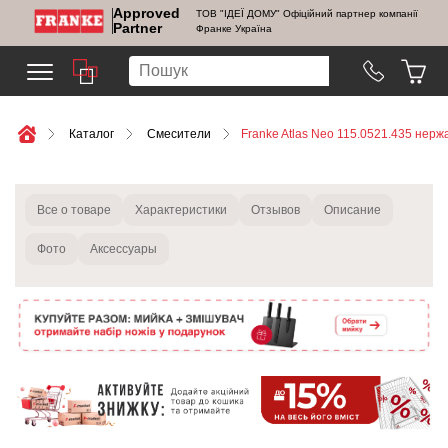
Approved
ТОВ "ІДЕЇ ДОМУ" Офіційний партнер компанії
Partner
Франке Україна
Каталог
Смесители
Franke Atlas Neo 115.0521.435 нер
Все о товаре
Характеристики
Отзывов
Описание
Фото
Аксессуары