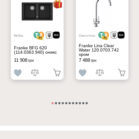
Мойка
Смеситель
Franke Lina Clear
Franke BFG 620
Water 120.0703.742
(114.0363.940) оникс
хром
11 908
7 488
грн
грн