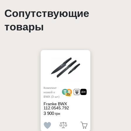
Сопутствующие
товары
Комплект
ножей к
BWX (3 шт)
Franke BWX
112.0545.792
3 900
грн