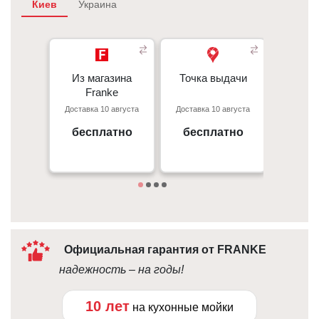
Киев
Украина
Из магазина
Из магазина
Точка выдачи
Точка выдачи
Курье
- 350 грн 
Franke
Franke
- 350 грн
Доставка 10 августа
Доставка 10 августа
Доставка
При
Киев, пр. С. Бандеры 23, ТЦ
г. Киев пр. Отрадный, 95к
- 50 грн/
Gorodok Gallery
бесплатно
бесплатно
от 
09:00 - 18:00
Под
10:00 - 21:00
Официальная гарантия от FRANKE
надежность – на годы!
10 лет
на кухонные мойки