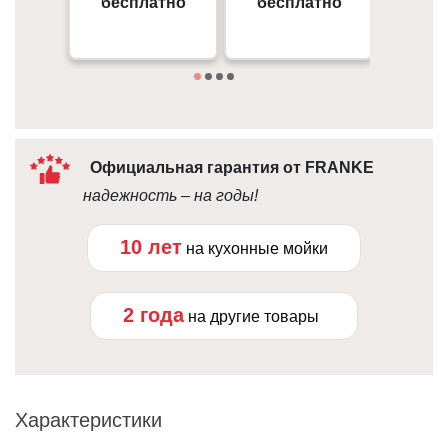
бесплатно
бесплатно
от 
09:00 - 18:00
Под
10:00 - 21:00
Официальная гарантия от FRANKE
надежность – на годы!
10 лет
на кухонные мойки
2 года
на другие товары
Характеристики