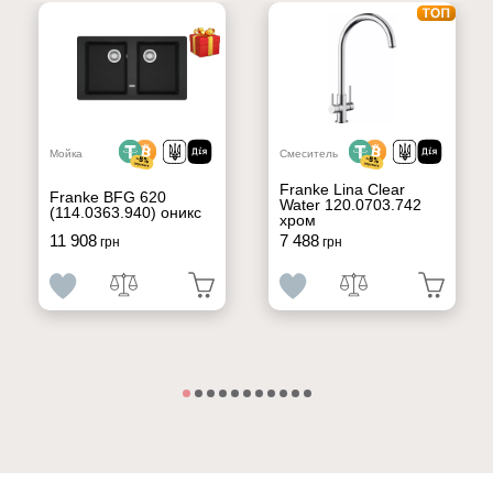
Мойка
Смеситель
Franke Lina Clear
Franke BFG 620
Water 120.0703.742
(114.0363.940) оникс
хром
11 908
7 488
грн
грн