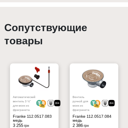
Сопутствующие
товары
Автоматический
Вентиль
вентиль 3 ½”
ручной для
для моек из
моек из
фрагранита
фрагранита
Franke 112.0517.083
Franke 112.0517.084
медь
медь
3 255
2 386
грн
грн