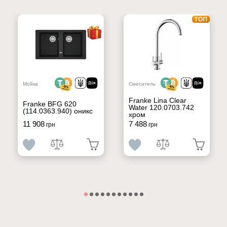
Мойка
Смеситель
Franke Lina Clear
Franke BFG 620
Water 120.0703.742
(114.0363.940) оникс
хром
11 908
7 488
грн
грн