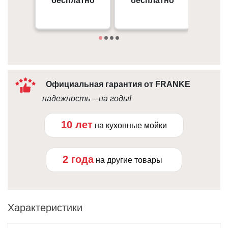
бесплатно
бесплатно
от 
09:00 - 18:00
Под
10:00 - 21:00
Официальная гарантия от FRANKE
надежность – на годы!
10 лет
на кухонные мойки
2 года
на другие товары
Характеристики