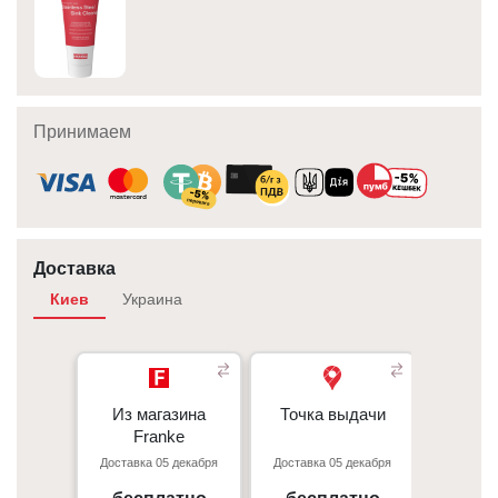
Принимаем
Доставка
Киев
Украина
Из магазина
Из магазина
Точка выдачи
Точка выдачи
Курье
- 350 грн 
Franke
Franke
- 350 грн
Доставка 05 декабря
Доставка 05 декабря
Доставка
При
Киев, пр. С. Бандеры 23, ТЦ
г. Киев пр. Отрадный, 95к
- 50 грн/
Gorodok Gallery