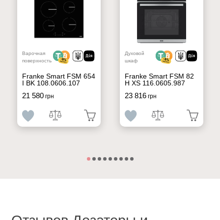
Варочная
Духовой
поверхность
шкаф
Franke Smart FSM 654
Franke Smart FSM 82
I BK 108.0606.107
H XS 116.0605.987
21 580
23 816
грн
грн