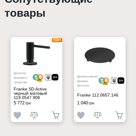
товары
Дозатор
Декоративная
моющего
крышка
средства
вентиля
Franke SD Active
черный матовый
Franke 112.0657.146
119.0547.906
5 772
1 040
грн
грн