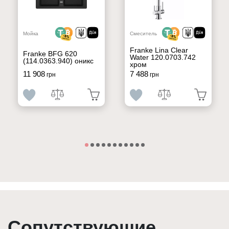
Мойка
Смеситель
Franke Lina Clear
Franke BFG 620
Water 120.0703.742
(114.0363.940) оникс
хром
11 908
7 488
грн
грн
Сопутствующие