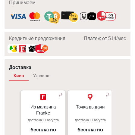
Принимаем
Кредитные предложения
Платеж от 514/мec
10
10
10
10
Доставка
Киев
Украина
Из магазина
Из магазина
Точка выдачи
Точка выдачи
Курье
- 350 грн 
Franke
Franke
- 350 грн
Доставка 11 августа
Доставка 11 августа
Доставка
При
Киев, пр. С. Бандеры 23, ТЦ
г. Киев пр. Отрадный, 95к
- 50 грн/
Gorodok Gallery
бесплатно
бесплатно
от 
09:00 - 18:00