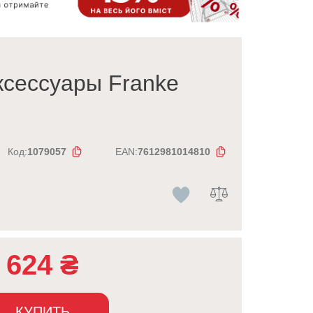
ксессуары Franke
Код:
1079057
EAN:
7612981014810
624
₴
КУПИТЬ