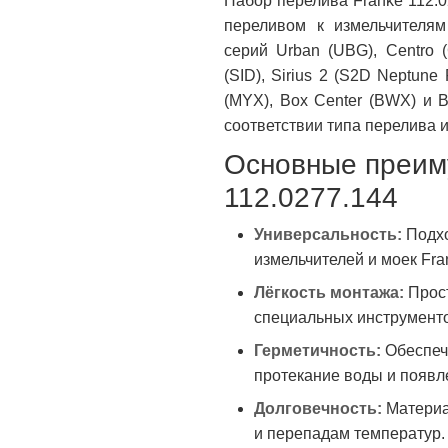
Набор перелива Franke 112.
переливом к измельчителя
серий Urban (UBG), Centro (
(SID), Sirius 2 (S2D Neptune
(MYX), Box Center (BWX) и 
соответствии типа перелива
Основные преим
112.0277.144
Универсальность:
Подхо
измельчителей и моек Fra
Лёгкость монтажа:
Прост
специальных инструмент
Герметичность:
Обеспеч
протекание воды и появл
Долговечность:
Материа
и перепадам температур.