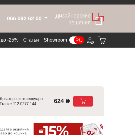
Дизайнерские
066 092 62 00
решения
до -25%
Статьи
Showroom
Дозаторы и аксессуары
624 ₴
Franke 112.0277.144