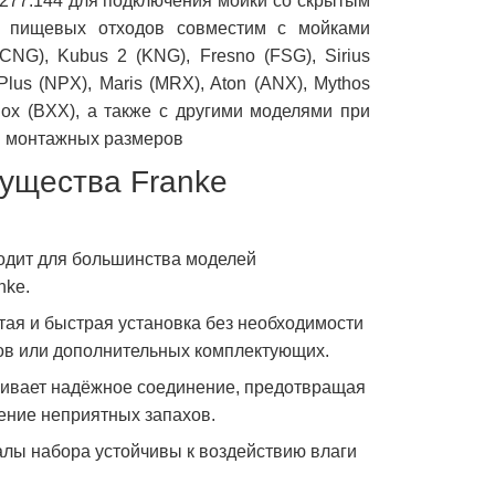
0277.144 для подключения мойки со скрытым
м пищевых отходов совместим с мойками
CNG), Kubus 2 (KNG), Fresno (FSG), Sirius
 Plus (NPX), Maris (MRX), Aton (ANX), Mythos
Box (BXX), а также с другими моделями при
 и монтажных размеров
ущества Franke
дит для большинства моделей
nke.
ая и быстрая установка без необходимости
ов или дополнительных комплектующих.
ивает надёжное соединение, предотвращая
ение неприятных запахов.
лы набора устойчивы к воздействию влаги