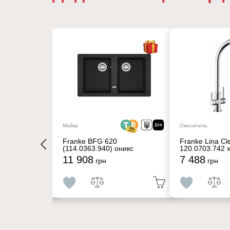
16%
Мойка
Смеситель
60 2LS
Franke BFG 620
Franke Lina Cl
(114.0363.940) оникс
120.0703.742 
11 908
7 488
292
грн
грн
грн