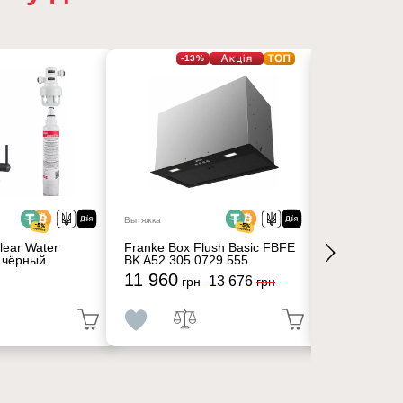
-13%
Вытяжка
Вытяжка
lear Water
Franke Box Flush Basic FBFE
Franke Box 
 чёрный
BK A52 305.0729.555
BK A70 305.
11 960
12 480
13 676
грн
грн
гр