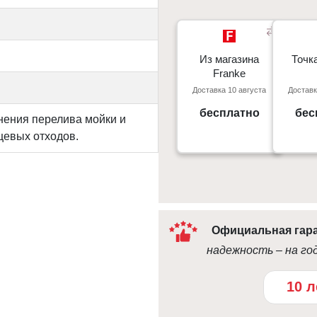
Из магазина
Из магазина
Точк
Точк
Franke
Franke
Доставка 10 августа
Доставк
Киев, пр. С. Бандеры 23, ТЦ
г. Киев пр
Gorodok Gallery
бесплатно
бес
09:0
нения перелива мойки и
10:00 - 21:00
щевых отходов.
Официальная гар
надежность – на го
10 л