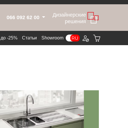
Дизайнерские
066 092 62 00
решения
до -25%
Статьи
Showroom