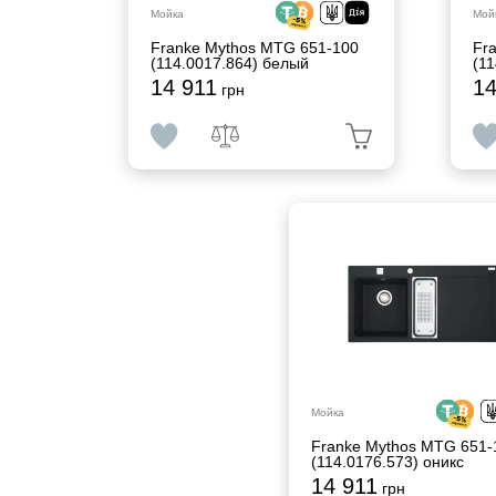
Мойка
Мой
Franke Mythos MTG 651-100
Fr
(114.0017.864) белый
(11
14 911
14
грн
Мойка
Franke Mythos MTG 651-
(114.0176.573) оникс
14 911
грн