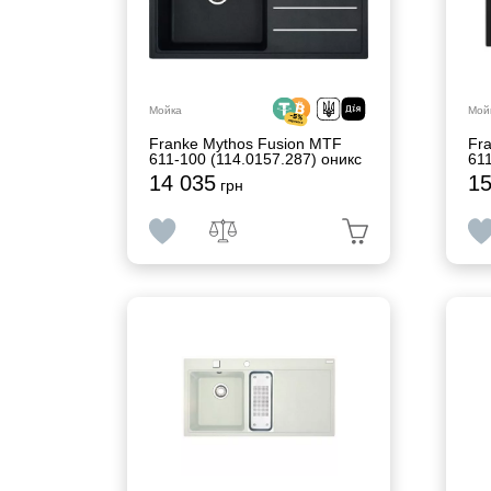
Мойка
Мой
Franke Mythos Fusion MTF
Fr
611-100 (114.0157.287) оникс
611
14 035
15
грн