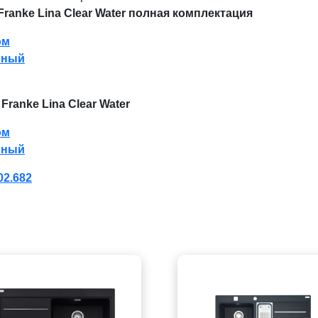
ranke Lina Clear Water полная комплектация
ом
ерный
ranke Lina Clear Water
ом
ерный
02.682