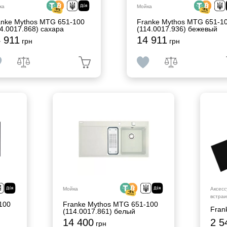
ка
Мойка
anke Mythos MTG 651-100
Franke Mythos MTG 651-1
4.0017.868) сахара
(114.0017.936) бежевый
 911
14 911
грн
грн
Аксесс
Мойка
встраи
100
Franke Mythos MTG 651-100
Fran
(114.0017.861) белый
14 400
2 5
грн