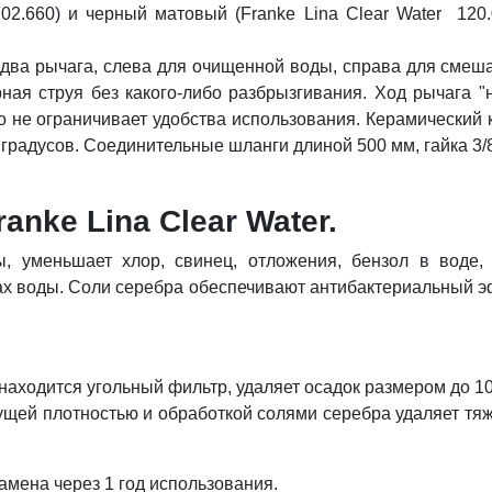
0702.660) и черный матовый (Franke Lina Clear Water 120
два рычага, слева для очищенной воды, справа для смеш
ная струя без какого-либо разбрызгивания. Ход рычага "н
 это не ограничивает удобства использования. Керамически
 градусов. Соединительные шланги длиной 500 мм, гайка 3
nke Lina Clear Water.
уменьшает хлор, свинец, отложения, бензол в воде, 
ах воды. Соли серебра обеспечивают антибактериальный эф
находится угольный фильтр, удаляет осадок размером до 10
стущей плотностью и обработкой солями серебра удаляет тя
амена через 1 год использования.