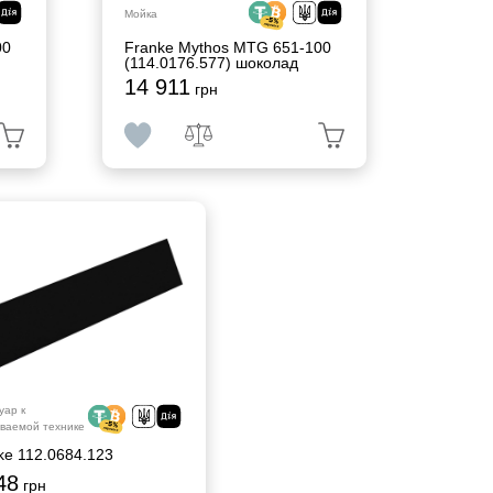
Мойка
00
Franke Mythos MTG 651-100
(114.0176.577) шоколад
14 911
грн
уар к
ваемой технике
ke 112.0684.123
48
грн