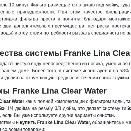
ло 10 минут. Фильтр размещается в шкаф под мойку, куда 
венные принадлежности. При этом качество фильтраци
картриджа фильтра проста и понятна, благодаря монтаж
е два дополнительных преимущества: нет риска протекан
воды) и отсутствия потребности вызвать специалиста по за
ства системы Franke Lina Clea
одают чистую воду непосредственно из носика, уменьшая п
 вашем доме. Более того, в системе используется на 53%
 изделия на окружающую среду по истечении срока службы.
ы Franke Lina Clear Water
Clear Water
как в полной комплектации с фильтром воды, так
ки 1/4 дюйма на резьбу 3/8 дюйм, это делает систему ги
 если Вы уже используете другие варианты очистки.
истемы и
купить Franke Lina Clear Water,
обращайтесь к ме
 со всеми товарами: