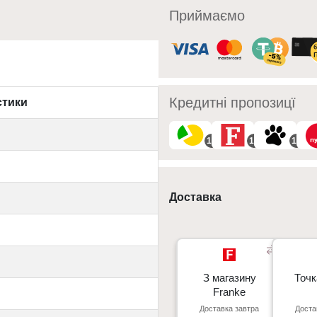
Приймаємо
Кредитні пропозицї
стики
10
10
10
Доставка
З магазину
З магазину
Точк
Точк
Franke
Franke
Доставка завтра
Доста
Київ, пр. С. Бандери 23, ТЦ
м. Київ пр