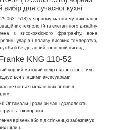
 вибір для сучасної кухні
25.0631.518) у чорному матовому виконанні
ваційних технологій та елегантного дизайну
лена з високоякісного фраграніту, вона
дряпин, ударів і впливу високих температур,
лужби й бездоганний зовнішній вигляд.
Franke KNG 110-52
ий чорний матовий колір підкреслює стиль
поєднується з іншими аксесуарами.
іал не боїться механічних впливів,
плям.
і:
Оптимальні розміри чаші дозволяють
трулі та сковорідки.
ення врівень або під стільницю забезпечує
вих щілин.