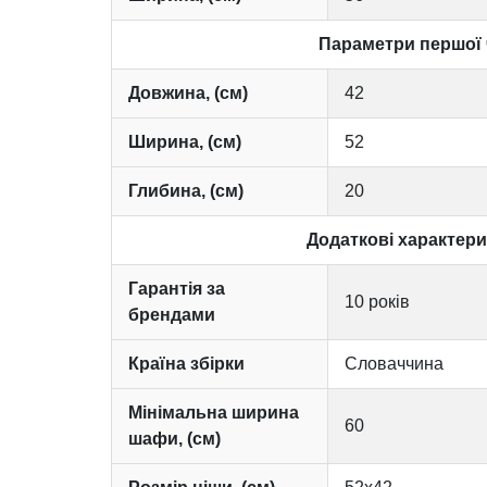
Параметри першої 
Довжина, (см)
42
Ширина, (см)
52
Глибина, (см)
20
Додаткові характер
Гарантія за
10 років
брендами
Країна збірки
Словаччина
Мінімальна ширина
60
шафи, (см)