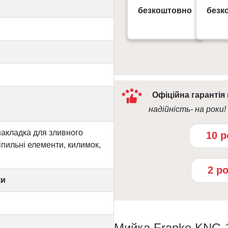
Gorodok Gallery
безкоштовно
безк
09:0
10:00 - 21:00
Офіційна гарантія
надійність- на роки!
накладка для зливного
10 р
іпильні елементи, килимок,
2 р
ки
Мийка Franke KNG 1