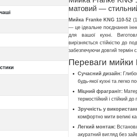
матовий — стильний
чаші
Мийка Franke KNG 110-52
(1
— це ідеальне поєднання інно
для вашої кухні. Виготов
вирізняється стійкістю до по
забезпечуючи довгий термін с
Переваги мийки 
истики
Сучасний дизайн:
Глибок
будь-якої кухні та легко 
Міцний фраграніт:
Матер
термостійкий і стійкий до 
Зручність у використанн
комфортно мити великі кас
Легкий монтаж:
Встановл
акуратний вигляд без зай