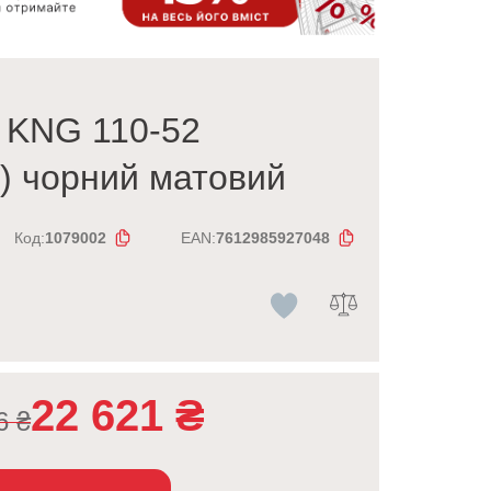
 KNG 110-52
8) чорний матовий
Код:
1079002
EAN:
7612985927048
22 621
₴
56
₴