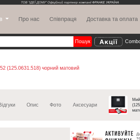
ТОВ “ІДЕЇ ДОМУ” Офіційний партнер компанії
ФРАНКЕ УКРАЇНА
Про нас
Співпраця
Доставка та оплата
в
Пошук
Combo
Search
52 (125.0631.518) чорний матовий
Мий
Відгуки
Опис
Фото
Аксесуари
(125
мат