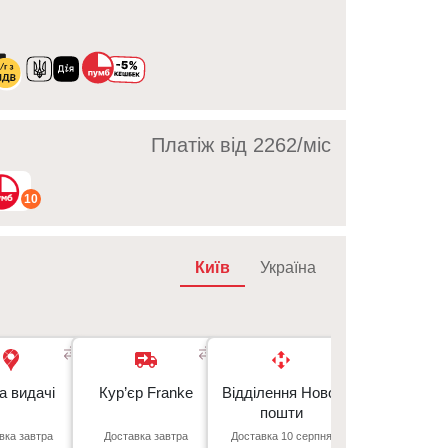
Платіж від 2262/мic
10
Київ
Україна
Київ
а видачі
а видачі
Кур’єр Franke
Доставка з легким
Відділення Нової
Кур’єр Нова 
Доставка з л
- безкоштовно
поверненням
пошти
поверненн
Передмістя Києва
Автоматичне
Автома
вка завтра
Доставка завтра
Доставка 10 серпня
Доставка 10 се
- 50 грн/км від межі
. Відрадний, 95к