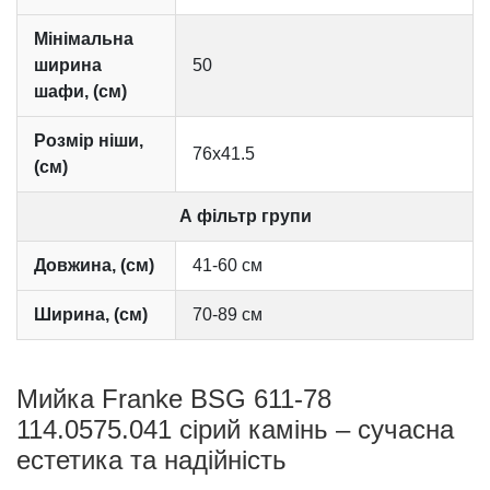
Мінімальна
ширина
50
шафи, (см)
Розмір ніши,
76х41.5
(см)
А фільтр групи
Довжина, (см)
41-60 см
Ширина, (см)
70-89 см
Мийка Franke BSG 611-78
114.0575.041 сірий камінь – сучасна
естетика та надійність