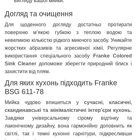
вигляду вашої мийки.
Догляд та очищення
Для щоденного догляду достатньо протирати
поверхню м’якою губкою з теплою водою та
невеликою кількістю рідкого миючого засобу. Уникайте
жорстких абразивів та агресивної хімії. Регулярне
використання спеціального засобу
Franke Colored
Sink Cleaner
допоможе зберегти природний блиск і
захистити від плям.
Для яких кухонь підходить Franke
BSG 611-78
Мийка чудово впишеться у
сучасні, класичні,
скандинавські та мінімалістичні інтер’єри кухонь
.
Завдяки універсальному сірому відтінку та
лаконічному дизайну, вона гармонійно доповнить як
світлі, так і темні кухонні гарнітури, підкресливши