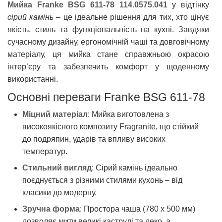
Мийка Franke BSG 611-78 114.0575.041
у відтінку
сірий камінь
– це ідеальне рішення для тих, хто цінує
якість, стиль та функціональність на кухні. Завдяки
сучасному дизайну, ергономічній чаші та довговічному
матеріалу, ця мийка стане справжньою окрасою
інтер’єру та забезпечить комфорт у щоденному
використанні.
Основні переваги Franke BSG 611-78
Міцний матеріал
: Мийка виготовлена з
високоякісного композиту Fragranite, що стійкий
до подряпин, ударів та впливу високих
температур.
Стильний вигляд
: Сірий камінь ідеально
поєднується з різними стилями кухонь – від
класики до модерну.
Зручна форма
: Простора чаша (780 x 500 мм)
дозволяє мити великі каструлі та деко, а