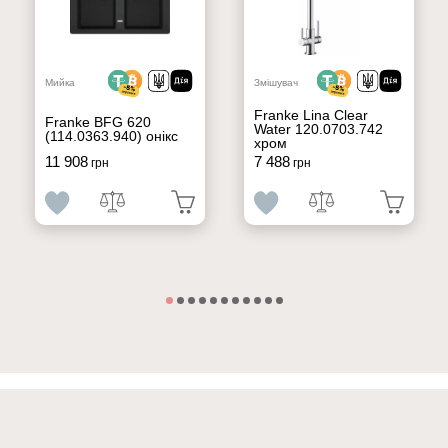
Мийка
Змішувач
Franke Lina Clear
Franke BFG 620
Water 120.0703.742
(114.0363.940) онікс
хром
11 908
7 488
грн
грн