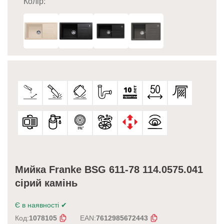
Колір:
Мийка Franke BSG 611-78 114.0575.041
сірий камінь
Є в наявності
✔
Код:
1078105
EAN:
7612985672443