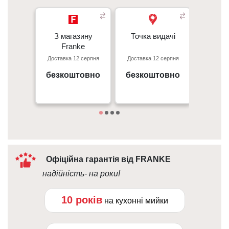
З магазину
З магазину
Точка видачі
Точка видачі
Кур’є
- 350 грн
Franke
Franke
- 350 гр
Доставка 12 серпня
Доставка 12 серпня
Доставк
Перед
Київ, пр. С. Бандери 23, ТЦ
м. Київ пр. Відрадний, 95к
- 50 г
Gorodok Gallery
безкоштовно
безкоштовно
вiд 
09:00 - 18:00
Дета
10:00 - 21:00
Офіційна гарантія від FRANKE
надійність- на роки!
10 років
на кухонні мийки