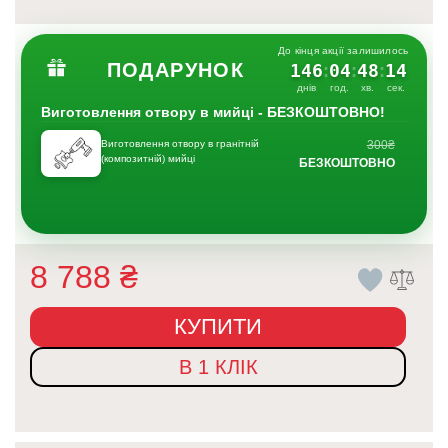
До кінця акції залишилось
ПОДАРУНОК
146
04
48
13
:
:
:
днів
год.
хв.
сек.
Виготовлення отвору в мийці - БЕЗКОШТОВНО!
Виготовлення отвору в гранітній
300₴
(композитній) мийці
БЕЗКОШТОВНО
8 788
₴
КУПИТИ
В 1 КЛІК