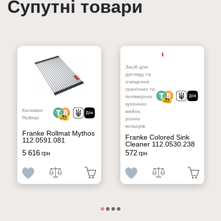
Супутні товари
Засіб для
догляду та
очищення
гранітних та
полімерних
кухонних
Килимок
мийок,
Rollmat
різних
кольорів
Franke Rollmat Mythos
Franke Colored Sink
112.0591.081
Cleaner 112.0530.238
5 616
572
грн
грн