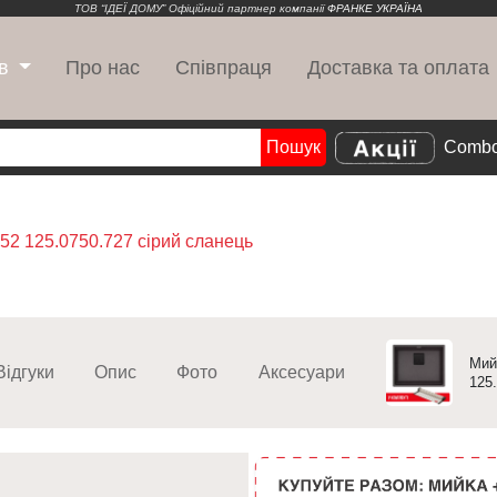
ТОВ “ІДЕЇ ДОМУ” Офіційний партнер компанії
ФРАНКЕ УКРАЇНА
Про нас
Співпраця
Доставка та оплата
в
Пошук
Combo
Search
52 125.0750.727 сірий сланець
Мий
Відгуки
Опис
Фото
Аксесуари
125