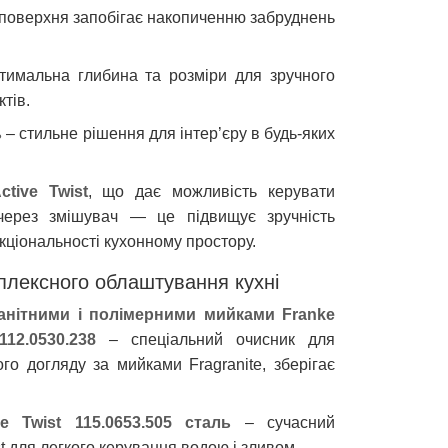
 поверхня запобігає накопиченню забруднень
имальна глибина та розміри для зручного
ктів.
ь
– стильне рішення для інтер’єру в будь-яких
ctive Twist
, що дає можливість керувати
через змішувач — це підвищує зручність
кціональності кухонному простору.
плексного облаштування кухні
ранітними і полімерними мийками Franke
12.0530.238
– спеціальний очисник для
го догляду за мийками Fragranite, зберігає
e Twist 115.0653.505 сталь
– сучасний
t для легкого керування водою і зливом.