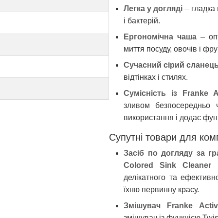
Легка у догляді
– гладка
і бактерій.
Ергономічна чаша
– опт
миття посуду, овочів і фру
Сучасний сірий сланец
відтінках і стилях.
Сумісність із Franke A
зливом безпосередньо 
використання і додає фун
Супутні товари для ком
Засіб по догляду за г
Colored Sink Cleaner 1
делікатного та ефективно
їхню первинну красу.
Змішувач Franke Activ
змішувач із функцією Twis