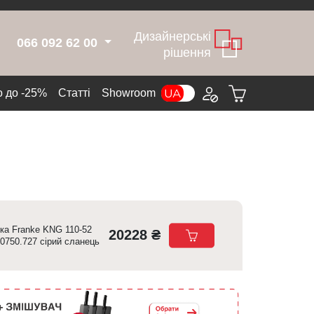
Дизайнерські
066 092 62 00
рішення
 до -25%
Cтатті
Showroom
ка Franke KNG 110-52
20228 ₴
.0750.727 сірий сланець