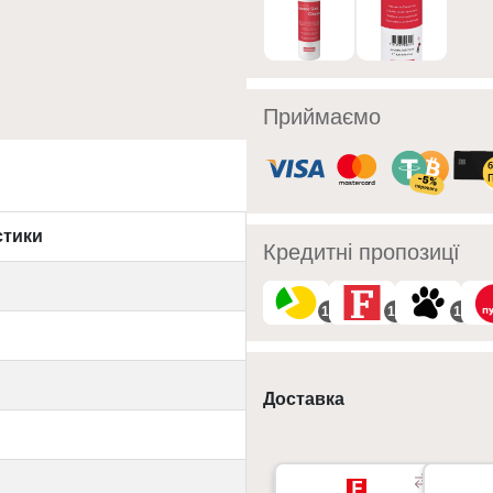
Приймаємо
стики
Кредитні пропозицї
10
10
10
Доставка