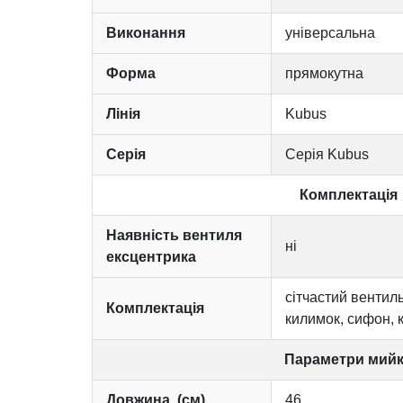
Виконання
універсальна
Форма
прямокутна
Лінія
Kubus
Серія
Серія Kubus
Комплектація
Наявність вентиля
ні
ексцентрика
сітчастий вентиль
Комплектація
килимок, сифон, 
Параметри мий
Довжина, (см)
46