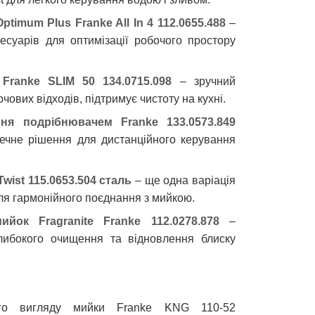
Optimum Plus Franke All In 4 112.0655.488
–
есуарів для оптимізації робочого простору
Franke SLIM 50 134.0715.098
– зручний
рчових відходів, підтримує чистоту на кухні.
ня подрібнювачем Franke 133.0573.849
ечне рішення для дистанційного керування
Twist 115.0653.504 сталь
– ще одна варіація
ля гармонійного поєднання з мийкою.
йок Fragranite Franke 112.0278.878
–
либокого очищення та відновлення блиску
ого вигляду мийки Franke KNG 110-52