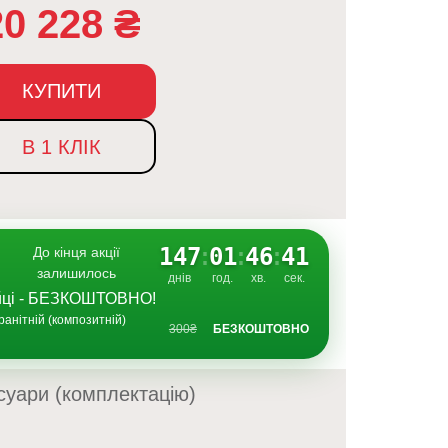
20 228
₴
КУПИТИ
В 1 КЛІК
147
:
01
:
46
:
40
До кінця акції
залишилось
днів
год.
хв.
сек.
ийці - БЕЗКОШТОВНО!
ранітній (композитній)
300₴
БЕЗКОШТОВНО
суари (комплектацію)