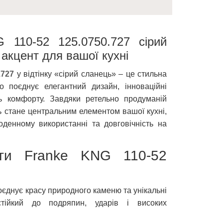
 110-52 125.0750.727 сірий
акцент для вашої кухні
.727
у відтінку «сірий сланець» – це стильна
о поєднує елегантний дизайн, інноваційні
нь комфорту. Завдяки ретельно продуманій
ь стане центральним елементом вашої кухні,
оденному використанні та довговічність на
аги Franke KNG 110-52
оєднує красу природного каменю та унікальні
, стійкий до подряпин, ударів і високих