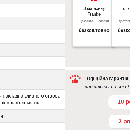
З магазину
З магазину
Точк
Точк
Franke
Franke
Доставка 10 серпня
Доставк
Київ, пр. С. Бандери 23, ТЦ
м. Київ пр
Gorodok Gallery
безкоштовно
безк
09:0
10:00 - 21:00
Офіційна гарантія
надійність- на роки!
, накладна зливного отвору,
10 р
кріпильні елементи
ки
2 р