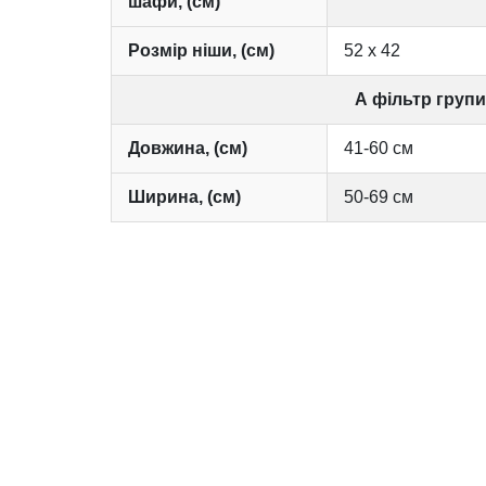
шафи, (см)
Розмір ніши, (см)
52 х 42
А фільтр групи
Довжина, (см)
41-60 см
Ширина, (см)
50-69 см