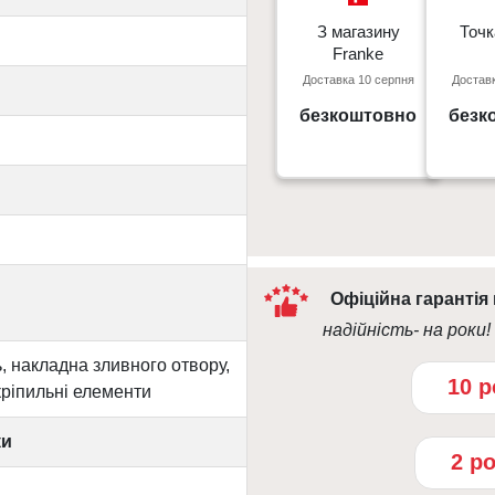
З магазину
З магазину
Точк
Точк
Franke
Franke
Доставка 10 серпня
Доставк
Київ, пр. С. Бандери 23, ТЦ
м. Київ пр
Gorodok Gallery
безкоштовно
безк
09:0
10:00 - 21:00
Офіційна гарантія
надійність- на роки!
, накладна зливного отвору,
10 р
кріпильні елементи
ки
2 р