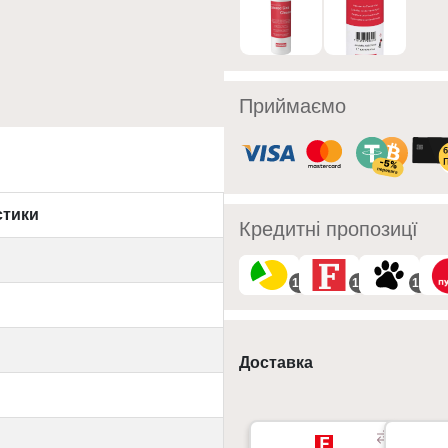
Приймаємо
стики
Кредитні пропозицї
10
10
10
Доставка