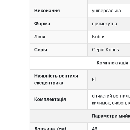
Виконання
універсальна
Форма
прямокутна
Лінія
Kubus
Серія
Серія Kubus
Комплектація
Наявність вентиля
ні
ексцентрика
сітчастий вентиль
Комплектація
килимок, сифон, 
Параметри мий
Довжина, (см)
46