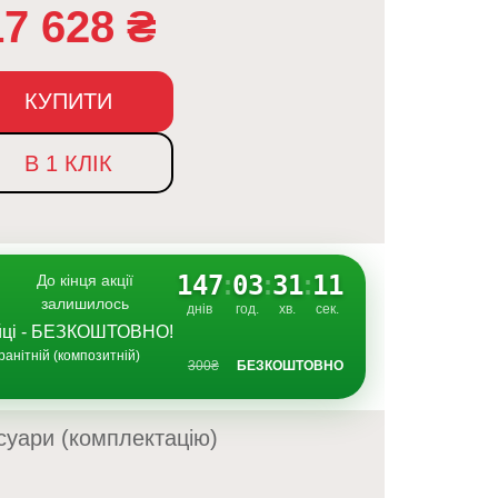
17 628
₴
КУПИТИ
В 1 КЛІК
147
:
03
:
31
:
10
До кінця акції
залишилось
днів
год.
хв.
сек.
ийці - БЕЗКОШТОВНО!
ранітній (композитній)
300₴
БЕЗКОШТОВНО
суари (комплектацію)