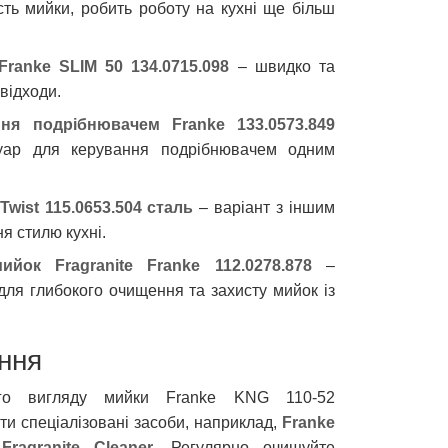
ть мийки, робить роботу на кухні ще більш
ranke SLIM 50 134.0715.098
– швидко та
 відходи.
ня подрібнювачем Franke 133.0573.849
уар для керування подрібнювачем одним
Twist 115.0653.504 сталь
– варіант з іншим
я стилю кухні.
йок Fragranite Franke 112.0278.878
–
для глибокого очищення та захисту мийок із
ння
ого вигляду мийки Franke KNG 110-52
и спеціалізовані засоби, наприклад,
Franke
и
Fragranite Cleaner
. Регулярно очищуйте