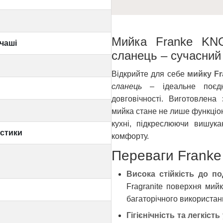
Мийка Franke KNG
чаші
сланець – сучасний 
Відкрийте для себе
мийку Fr
сланець
– ідеальне поєдна
довговічності. Виготовлена
мийка стане не лише функціо
кухні, підкреслюючи вишук
истики
комфорту.
Переваги Franke
Висока стійкість до п
Fragranite поверхня мийк
багаторічного використан
Гігієнічність та легкість