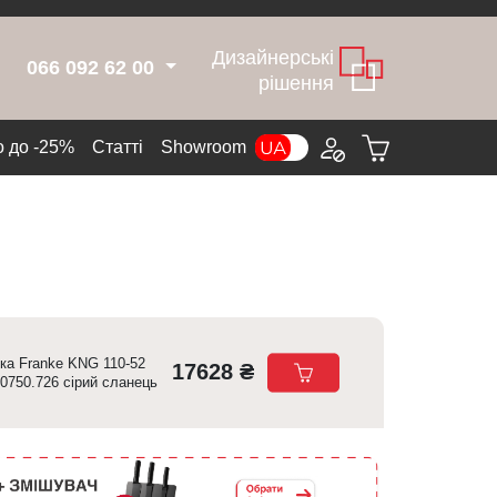
Дизайнерські
066 092 62 00
рішення
 до -25%
Cтатті
Showroom
ка Franke KNG 110-52
17628 ₴
.0750.726 сірий сланець