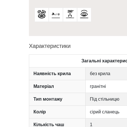
Характеристики
Загальні характери
Наявність крила
без крила
Матеріал
гранітні
Тип монтажу
Під стільницю
Колір
сірий сланець
Кількість чаш
1