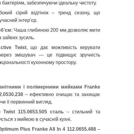
бактеріям, забезпечуючи ідеальну чистоту.
окий сірий відтінок – тренд сезону, що
учасний інтер’єр.
б’єм:
Чаша глибиною 200 мм дозволяє мити
з зайвих зусиль.
ctive Twist
, що дає можливість керувати
через змішувач — це підвищує зручність
кціональності кухонному простору.
ранітними і полімерними мийками Franke
2.0530.238
– ефективно очищає та захищає
чи її первинний вигляд.
 Twist 115.0653.505 сталь
– стильний та
ється з мийкою в сучасній кухні.
Optimum Plus Franke All In 4 112.0655.488
–