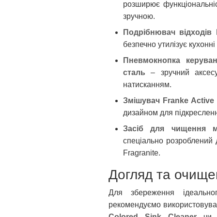
розширює функціональніс
зручною.
Подрібнювач відходів F
безпечно утилізує кухонні
Пневмокнопка керуван
сталь
– зручний аксес
натисканням.
Змішувач Franke Active 
дизайном для підкресленн
Засіб для чищення ми
спеціально розроблений 
Fragranite.
Догляд та очище
Для збереження ідеальн
рекомендуємо використовуват
Colored Sink Cleaner
ч