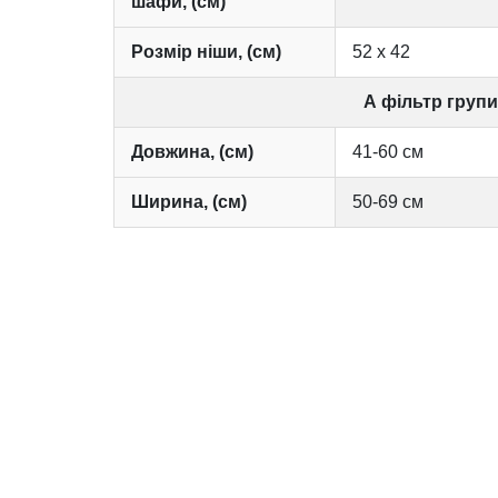
шафи, (см)
Розмір ніши, (см)
52 х 42
А фільтр групи
Довжина, (см)
41-60 см
Ширина, (см)
50-69 см