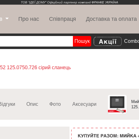
ТОВ “ІДЕЇ ДОМУ” Офіційний партнер компанії
ФРАНКЕ УКРАЇНА
Про нас
Співпраця
Доставка та оплата
в
Пошук
Combo
Search
52 125.0750.726 сірий сланець
Мий
Відгуки
Опис
Фото
Аксесуари
125