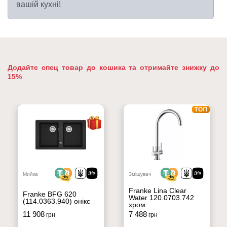
вашій кухні!
Додайте спец товар до кошика та отримайте знижку до
15%
Мийка
Змішувач
Franke Lina Clear
Franke BFG 620
Water 120.0703.742
(114.0363.940) онікс
хром
11 908
7 488
грн
грн