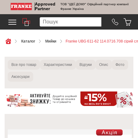
Approved
ТОВ "ІДЕЇ ДОМУ" Офіційний партнер компанії
Partner
Франке Україна
Каталог
Мийки
Franke UBG 611-62 114.0716.708 сірий с
Все про товар
Характеристики
Відгуки
Опис
Фото
Аксесуари