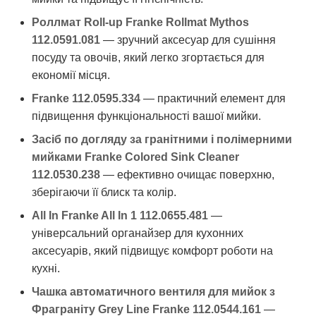
Роллмат Roll-up Franke Rollmat Mythos
112.0591.081
— зручний аксесуар для сушіння
посуду та овочів, який легко згортається для
економії місця.
Franke 112.0595.334
— практичний елемент для
підвищення функціональності вашої мийки.
Засіб по догляду за гранітними і полімерними
мийками Franke Colored Sink Cleaner
112.0530.238
— ефективно очищає поверхню,
зберігаючи її блиск та колір.
All In Franke All In 1 112.0655.481
—
універсальний органайзер для кухонних
аксесуарів, який підвищує комфорт роботи на
кухні.
Чашка автоматичного вентиля для мийок з
Фраграніту Grey Line Franke 112.0544.161
—