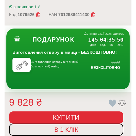
Є в наявності
✔
Код:
1079526
EAN:
7612986411430
До кінця акції залишилось
ПОДАРУНОК
145
04
35
49
:
:
:
днів
год.
хв.
сек.
Виготовлення отвору в мийці - БЕЗКОШТОВНО!
Виготовлення отвору в гранітній
300₴
(композитній) мийці
БЕЗКОШТОВНО
9 828
₴
КУПИТИ
В 1 КЛІК