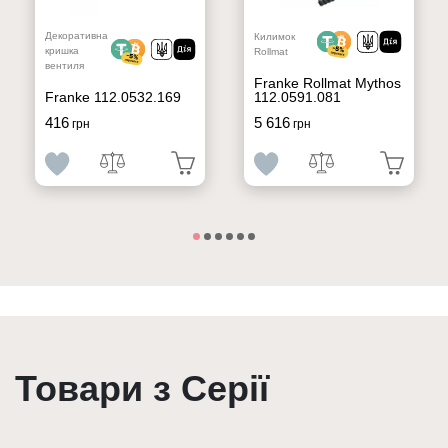
Декоративна
Килимок
кришка
Rollmat
вентиля
Franke Rollmat Mythos
112.0591.081
Franke 112.0532.169
416
5 616
грн
грн
Товари з Серії