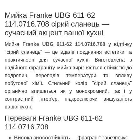
Мийка Franke UBG 611-62
114.0716.708 сірий сланець —
сучасний акцент вашої кухні
Мийка
Franke UBG 611-62 114.0716.708
у відтінку
"сірий сланець" — це вдале поєднання естетики та
практичності для сучасної кухні. Виготовлена з
надійного фраграніту, мийка вирізняється стійкістю до
подряпин, перепадів температури та впливу
побутової хімії. Стильний колір "сірий сланець"
органічно впишеться як у монохромний, так і у
контрастний інтер'єр, підкреслюючи вишуканість
вашої кухні.
Переваги Franke UBG 611-62
114.0716.708
Висока зносостійкість
— фраграніт забезпечує