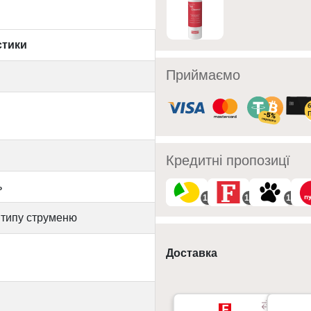
стики
Приймаємо
Кредитні пропозицї
ь
10
10
10
 типу струменю
Доставка