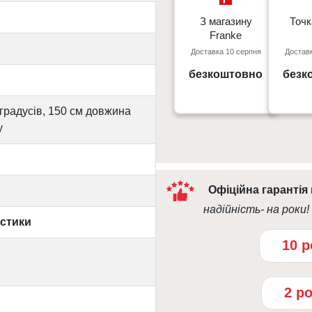
З магазину
З магазину
Точк
Точк
Franke
Franke
Доставка 10 серпня
Доставк
Київ, пр. С. Бандери 23, ТЦ
м. Київ пр
Gorodok Gallery
безкоштовно
безк
09:0
10:00 - 21:00
 градусів, 150 см довжина
у
Офіційна гарантія
надійність- на роки!
истики
10 р
2 р