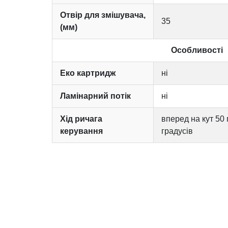
Отвір для змішувача,
35
(мм)
Особливості
Еко картридж
ні
Ламінарний потік
ні
Хід ричага
вперед на кут 50 
керування
градусів