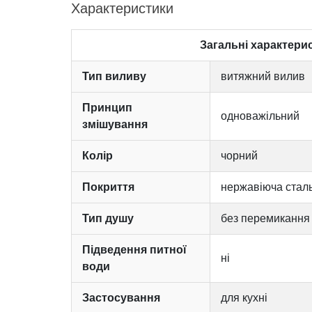
Характеристики
Загальні характери
Тип виливу
витяжний вилив
Принцип
одноважільний
змішування
Колір
чорний
Покриття
нержавіюча стал
Тип душу
без перемикання
Підведення питної
ні
води
Застосування
для кухні