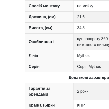
Спосіб монтажу
на мийку
Довжина, (см)
21.6
Висота, (см)
34.8
кут повороту 360
Особливості
витяжного вилив
Лінія
Mythos
Серія
Серія Mythos
Додаткові характер
Гарантія за
2 роки
брендами
Країна збірки
КНР