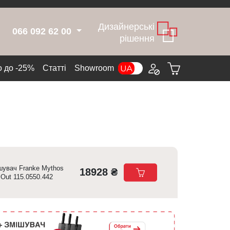
Дизайнерські
066 092 62 00
рішення
 до -25%
Cтатті
Showroom
шувач Franke Mythos
18928 ₴
 Out 115.0550.442