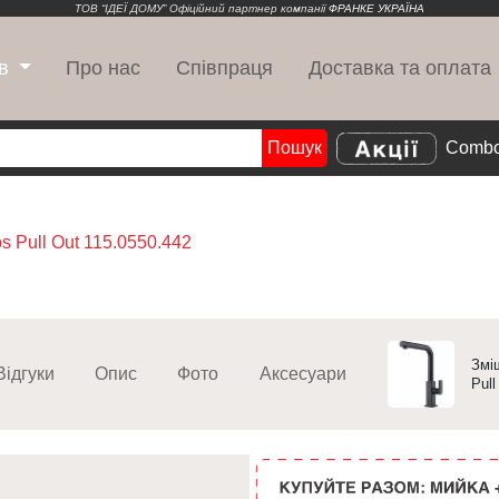
ТОВ “ІДЕЇ ДОМУ” Офіційний партнер компанії
ФРАНКЕ УКРАЇНА
Про нас
Співпраця
Доставка та оплата
в
Пошук
Combo
Search
s Pull Out 115.0550.442
Змі
Відгуки
Опис
Фото
Аксесуари
Pull