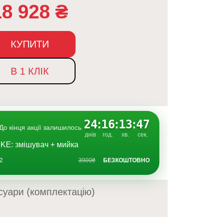
18 928
₴
КУПИТИ
В 1 КЛІК
24
:
16
:
13
:
46
До кінця акції залишилось
днів
год.
хв.
сек.
KE: змішувач + мийка
2
3900₴
БЕЗКОШТОВНО
суари (комплектацію)