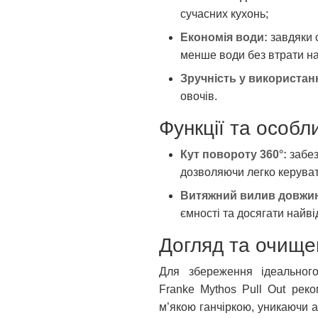
сучасних кухонь;
Економія води:
завдяки 
менше води без втрати н
Зручність у використанн
овочів.
Функції та особл
Кут повороту 360°:
забез
дозволяючи легко керуват
Витяжний вилив довжин
ємності та досягати найві
Догляд та очище
Для збереження ідеального
Franke Mythos Pull Out рек
м’якою ганчіркою, уникаючи а