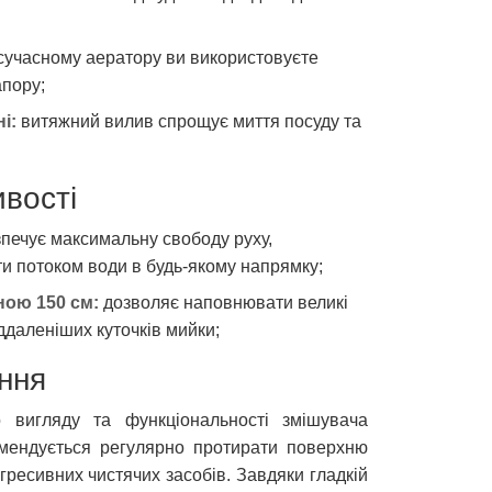
сучасному аератору ви використовуєте
апору;
і:
витяжний вилив спрощує миття посуду та
ивості
печує максимальну свободу руху,
и потоком води в будь-якому напрямку;
ою 150 см:
дозволяє наповнювати великі
ддаленіших куточків мийки;
ння
 вигляду та функціональності змішувача
омендується регулярно протирати поверхню
гресивних чистячих засобів. Завдяки гладкій