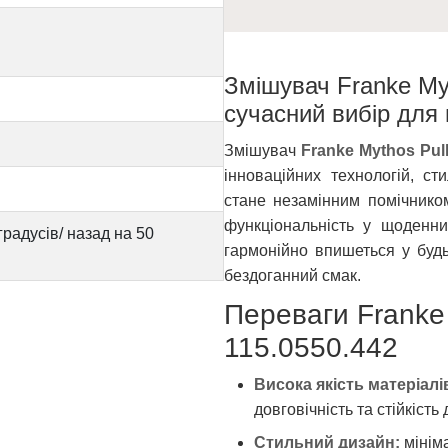
Змішувач Franke My
сучасний вибір для 
Змішувач
Franke Mythos Pull
інноваційних технологій, ст
стане незамінним помічнико
функціональність у щоденни
градусів/ назад на 50
гармонійно впишеться у будь
бездоганний смак.
Переваги Franke 
115.0550.442
Висока якість матеріалі
довговічність та стійкість 
Стильний дизайн:
мініма