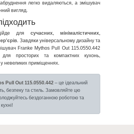
забруднення легко видаляються, а змішувач
нний вигляд.
підходить
ідійде для
сучасних, мінімалістичних,
ер'єрів
. Завдяки універсальному дизайну та
шувач Franke Mythos Pull Out 115.0550.442
 для просторих та компактних кухонь,
 у невеликих приміщеннях.
 Pull Out 115.0550.442
– це ідеальний
ість, безпеку та стиль. Замовляйте цю
солоджуйтесь бездоганною роботою та
кухні!