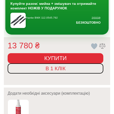
Купуйте разом: мийка + змішувач та отримайте
комплект НОЖІВ У ПОДАРУНОК
Franke BWX 112.0545.792
3900₴
БЕЗКОШТОВНО
13 780
₴
КУПИТИ
В 1 КЛІК
Додати необхідні аксесуари (комплектацію)