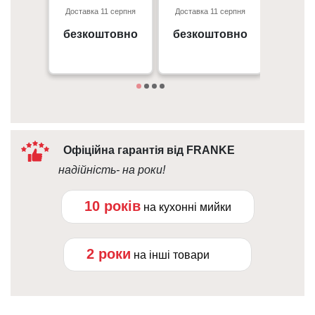
- 350 гр
Доставка 11 серпня
Доставка 11 серпня
Доставк
Перед
Київ, пр. С. Бандери 23, ТЦ
м. Київ пр. Відрадний, 95к
- 50 г
Gorodok Gallery
безкоштовно
безкоштовно
вiд 
09:00 - 18:00
Дета
10:00 - 21:00
Офіційна гарантія від FRANKE
надійність- на роки!
10 років
на кухонні мийки
2 роки
на інші товари