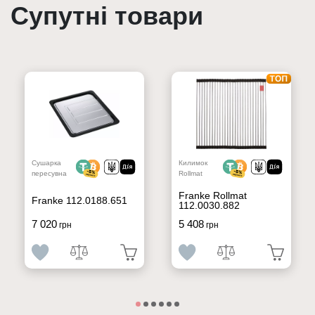
Супутні товари
Сушарка
Килимок
пересувна
Rollmat
Franke Rollmat
Franke 112.0188.651
112.0030.882
7 020
5 408
грн
грн