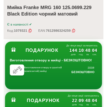
Мийка Franke MRG 160 125.0699.229
Black Edition чорний матовий
Є в наявності
✔
Код:
1079321
EAN:
7612986324259
До кінця акції залишилось
ПОДАРУНОК
144
10
48
03
:
:
:
днів
год.
хв.
сек.
Виготовлення отвору в мийці - БЕЗКОШТОВНО!
Виготовлення отвору в гранітній
300₴
(композитній) мийці
БЕЗКОШТОВНО
До кінця акції залишилось
ПОДАРУНОК
22
09
48
03
:
:
:
днів
год.
хв.
сек.