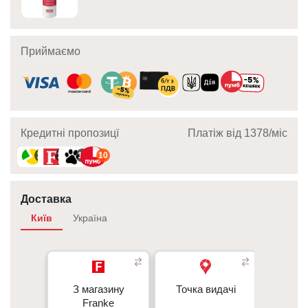
Приймаємо
Кредитні пропозицї
Платіж від 1378/мic
10
10
10
10
Доставка
Київ
Україна
З магазину
З магазину
Точка видачі
Точка видачі
Кур’є
- 350 грн
Franke
Franke