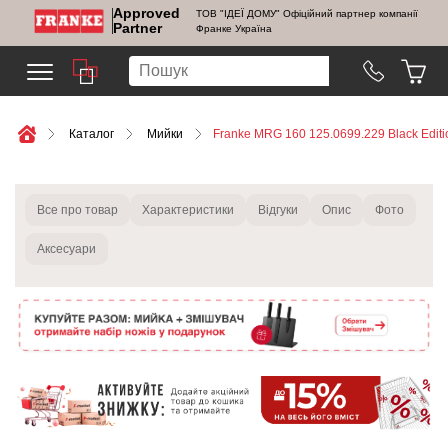
Approved
ТОВ "ІДЕЇ ДОМУ" Офіційний партнер компанії
Partner
Франке Україна
Каталог
Мийки
Franke MRG 160 125.0699.229 Black Edit
Все про товар
Характеристики
Відгуки
Опис
Фото
Аксесуари