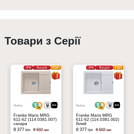
Товари з Серії
-3%
-3%
Мийка
Мийка
Franke Maris MRG
Franke Maris MRG
611-62 (114.0381.007)
611-62 (114.0381.002)
сахара
білий
8 377
8 377
8 592
8 592
грн
грн
грн
грн