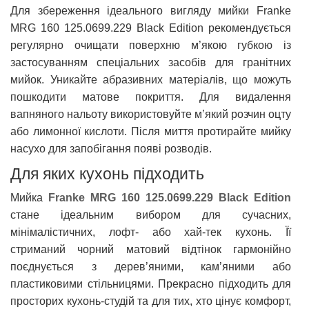
Для збереження ідеального вигляду мийки Franke
MRG 160 125.0699.229 Black Edition рекомендується
регулярно очищати поверхню м’якою губкою із
застосуванням спеціальних засобів для гранітних
мийок. Уникайте абразивних матеріалів, що можуть
пошкодити матове покриття. Для видалення
вапняного нальоту використовуйте м’який розчин оцту
або лимонної кислоти. Після миття протирайте мийку
насухо для запобігання появі розводів.
Для яких кухонь підходить
Мийка
Franke MRG 160 125.0699.229 Black Edition
стане ідеальним вибором для сучасних,
мінімалістичних, лофт- або хай-тек кухонь. Її
стриманий чорний матовий відтінок гармонійно
поєднується з дерев’яними, кам’яними або
пластиковими стільницями. Прекрасно підходить для
просторих кухонь-студій та для тих, хто цінує комфорт,