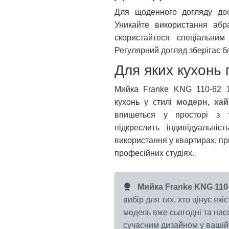
Для щоденного догляду дост
Уникайте використання абр
скористайтеся спеціальни
Регулярний догляд зберігає б
Для яких кухонь 
Мийка Franke KNG 110-62 1
кухонь у стилі
модерн, хай-
впишеться у просторі з т
підкреслить індивідуальніс
використання у квартирах, пр
професійних студіях.
Мийка Franke KNG 110-
вибір для тих, хто цінує як
модель вже сьогодні та на
сучасним дизайном у вашій 