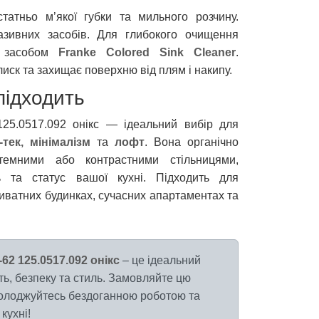
атньо м’якої губки та мильного розчину.
азивних засобів. Для глибокого очищення
м засобом
Franke Colored Sink Cleaner
.
лиск та захищає поверхню від плям і накипу.
підходить
25.0517.092 онікс — ідеальний вибір для
тек, мінімалізм
та
лофт
. Вона органічно
емними або контрастними стільницями,
ть та статус вашої кухні. Підходить для
иватних будинках, сучасних апартаментах та
62 125.0517.092 онікс
– це ідеальний
ість, безпеку та стиль. Замовляйте цю
солоджуйтесь бездоганною роботою та
кухні!