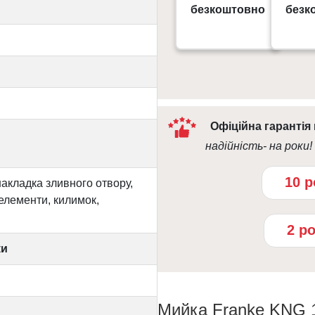
Gorodok Gallery
безкоштовно
безк
09:0
10:00 - 21:00
Офіційна гарантія
надійність- на роки!
10 р
накладка зливного отвору,
 елементи, килимок,
2 р
ки
Мийка Franke KNG 1