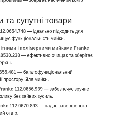
Ф-променів
— зберігає насичений колір
и та супутні товари
12.0654.748
— ідеально підходить для
вищує функціональність мийки.
анітними і полімерними мийками Franke
.0530.238
— ефективно очищає та зберігає
ерхні.
0655.481
— багатофункціональний
ї простору біля мийки.
ranke 112.0656.939
— забезпечує зручне
зливу без зайвих зусиль.
nke 112.0670.893
— надає завершеного
ий отвір.