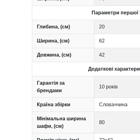
Параметри першої 
Глибина, (см)
20
Ширина, (см)
62
Довжина, (см)
42
Додаткові характер
Гарантія за
10 років
брендами
Країна збірки
Словаччина
Мінімальна ширина
80
шафи, (см)