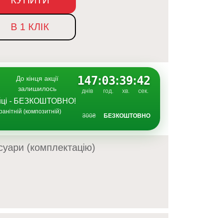
В 1 КЛІК
147
:
03
:
39
:
41
До кінця акції
залишилось
днів
год.
хв.
сек.
ийці - БЕЗКОШТОВНО!
ранітній (композитній)
300₴
БЕЗКОШТОВНО
суари (комплектацію)