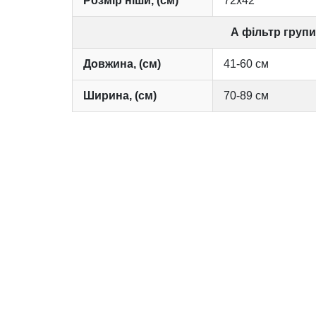
Розмір ніши, (см)
72х42
А фільтр групи
Довжина, (см)
41-60 см
Ширина, (см)
70-89 см