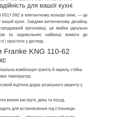
адійність для вашої кухні
.0517.092 в елегантному кольорі онікс — це
 у вашій кухні. Завдяки витонченому дизайну,
 продуманій ергономіці, ця мийка ідеально
єрів та задовольняє найвищі вимоги до
і і простоти у догляді.
и Franke KNG 110-62
кс
кальна комбінація граніту й акрилу, стійка
оких температур.
совий відтінок додає розкішного акценту у
и великі каструлі, дека та посуд.
одить для встановлення під стільницю.