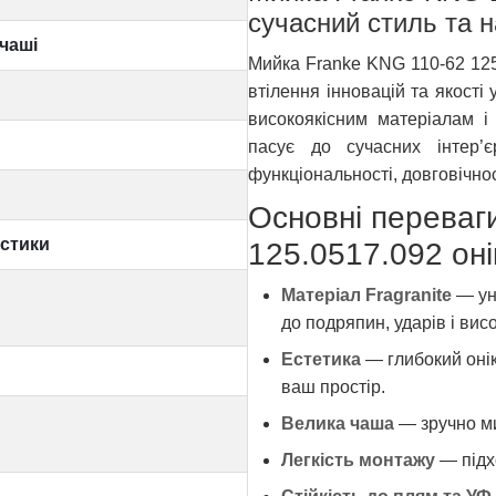
сучасний стиль та н
чаші
Мийка Franke KNG 110-62 125
втілення інновацій та якості
високоякісним матеріалам і
пасує до сучасних інтер’
функціональності, довговічност
Основні переваг
истики
125.0517.092 оні
Матеріал Fragranite
— уні
до подряпин, ударів і вис
Естетика
— глибокий онік
ваш простір.
Велика чаша
— зручно мит
Легкість монтажу
— підх