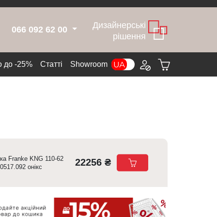
Дизайнерські
066 092 62 00
рішення
 до -25%
Cтатті
Showroom
ка Franke KNG 110-62
22256 ₴
0517.092 онікс