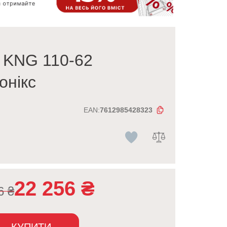
 KNG 110-62
онікс
EAN:
7612985428323
22 256
₴
56
₴
КУПИТИ