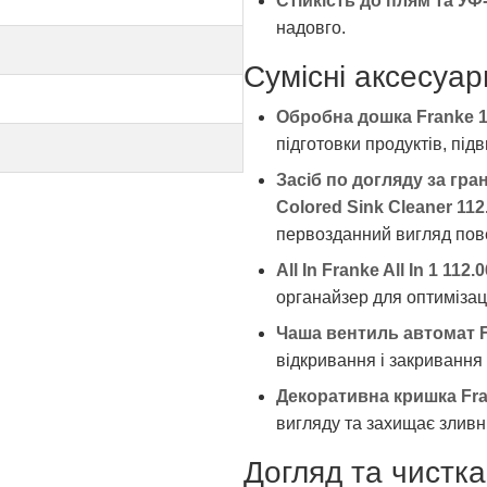
Стійкість до плям та У
надовго.
Сумісні аксесуар
Обробна дошка Franke 1
підготовки продуктів, під
Засіб по догляду за гр
Colored Sink Cleaner 112
первозданний вигляд пов
All In Franke All In 1 112.
органайзер для оптимізаці
Чаша вентиль автомат F
відкривання і закривання 
Декоративна кришка Fra
вигляду та захищає зливн
Догляд та чистка