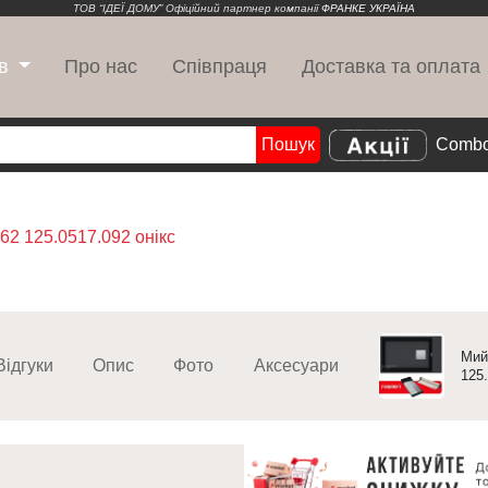
ТОВ “ІДЕЇ ДОМУ” Офіційний партнер компанії
ФРАНКЕ УКРАЇНА
Про нас
Співпраця
Доставка та оплата
в
Пошук
Combo
Search
62 125.0517.092 онікс
Мий
Відгуки
Опис
Фото
Аксесуари
125.