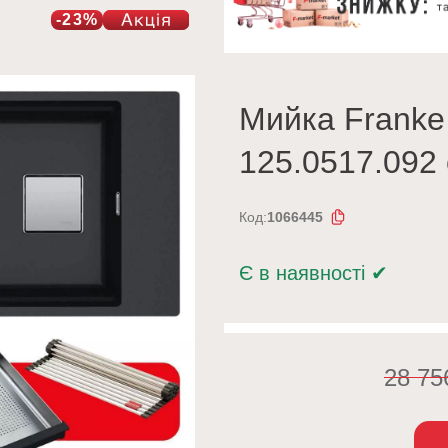
-23%
Мийка Franke
125.0517.092 
Код:
1066445
Є в наявності
✔
28 7