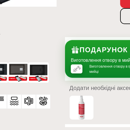
ПОДАРУНОК
Виготовлення отвору в м
Виготовлення отвору в г
мийці
Додати необхідні аксе