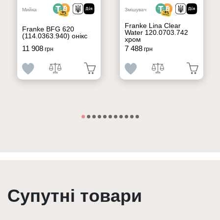
Мийка
Змішувач
Franke Lina Clear
Franke BFG 620
Water 120.0703.742
(114.0363.940) онікс
хром
11 908
7 488
грн
грн
Супутні товари