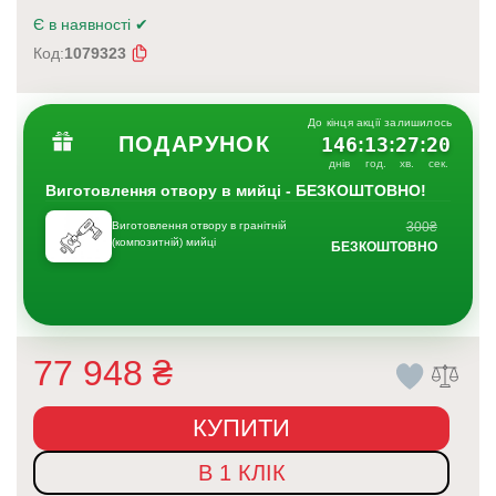
Є в наявності
✔
Код:
1079323
До кінця акції залишилось
ПОДАРУНОК
146
13
27
20
:
:
:
днів
год.
хв.
сек.
Виготовлення отвору в мийці - БЕЗКОШТОВНО!
Виготовлення отвору в гранітній
300₴
(композитній) мийці
БЕЗКОШТОВНО
77 948
₴
КУПИТИ
В 1 КЛІК