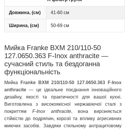
Довжина, (см)
41-60 см
Ширина, (см)
50-69 см
Мийка Franke BXM 210/110-50
127.0650.363 F-Inox anthracite —
сучасний стиль та бездоганна
функціональність
Мийка
Franke BXM 210/110-50 127.0650.363 F-Inox
anthracite
— це ідеальне поєднання інноваційного
дизайну, якості та практичності для вашої кухні.
Виготовлена з високоякісної нержавіючої сталі з
покриттям
F-Inox anthracite
, вона вирізняється
стійкістю до подряпин, корозії та впливу агресивних
миючих засобів. Завдяки стильному антрацитовому