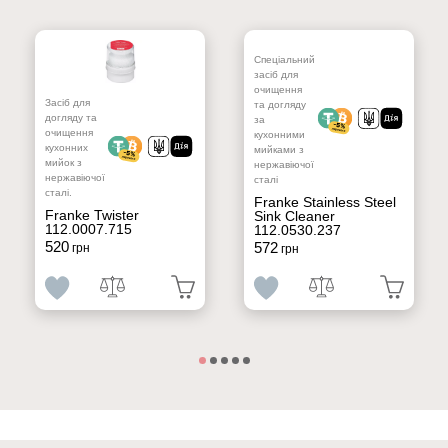
Спеціальний
засіб для
очищення
Засіб для
та догляду
догляду та
за
очищення
кухонними
кухонних
мийками з
мийок з
нержавіючої
нержавіючої
сталі
сталі.
Franke Stainless Steel
Franke Twister
Sink Cleaner
112.0007.715
112.0530.237
520
572
грн
грн