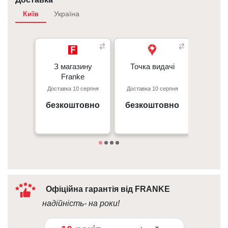
Київ
Україна
З магазину
З магазину
Точка видачі
Точка видачі
Кур’є
-
Franke
Franke
Перед
Доставка 10 серпня
Доставка 10 серпня
Доставк
- 50 г
Київ, пр. С. Бандери 23, ТЦ
м. Київ пр. Відрадний, 95к
Gorodok Gallery
безкоштовно
безкоштовно
безк
Дета
09:00 - 18:00
10:00 - 21:00
Офіційна гарантія від FRANKE
надійність- на роки!