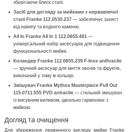
зберігаючи блиск сталі.
Засіб для догляду за мийками з нержавіючої
сталі Franke 112.0530.237
— забезпечує захист
від накипу та водного каменю.
All In Franke All In 1 112.0655.481
—
універсальний набір аксесуарів для підвищення
функціональності мийки.
Коландер Franke 112.0655.239 F-Inox anthracite
— зручний аксесуар для миття овочів та фруктів,
виконаний у тому ж кольорі.
Змішувач Franke Mythos Masterpiece Pull Out
115.0711.555 PVD antracite
— стильний змішувач
із висувним виливом, ідеально гармоніює з
мийкою.
Догляд та очищення
Для збереження первинного вигляду мийки Franke