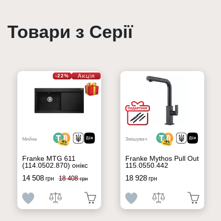
Товари з Серії
-22%
Мийка
Змішувач
Franke MTG 611
Franke Mythos Pull Out
(114.0502.870) онікс
115.0550.442
14 508
18 928
18 408
грн
грн
грн