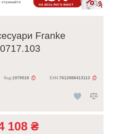
сесуари Franke
.0717.103
Код:
1079518
EAN:
7612986413113
4 108
₴