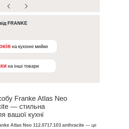
 від FRANKE
оків
на кухонні мийки
оки
на інші товари
обу Franke Atlas Neo
cite — стильна
я вашої кухні
ke Atlas Neo 112.0717.103 anthracite
— це