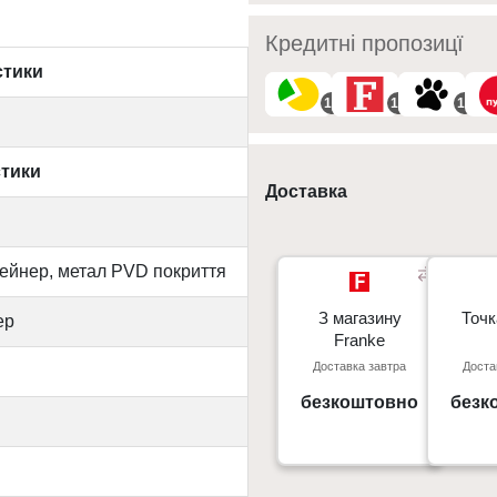
Кредитні пропозицї
стики
10
10
10
стики
Доставка
ейнер, метал PVD покриття
З магазину
З магазину
Точк
Точк
ер
Franke
Franke
Доставка завтра
Доста
Київ, пр. С. Бандери 23, ТЦ
м. Київ пр
Gorodok Gallery
безкоштовно
безк
09:0
10:00 - 21:00