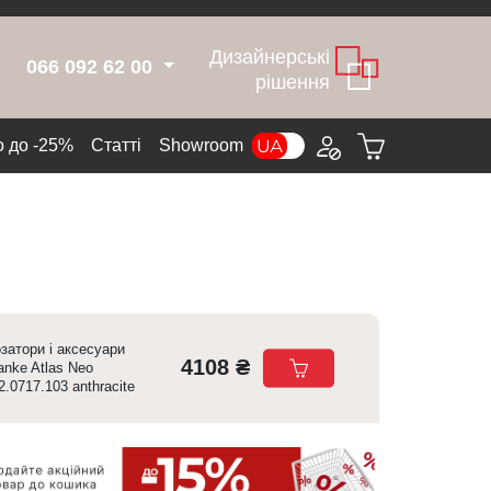
Дизайнерські
066 092 62 00
рішення
 до -25%
Cтатті
Showroom
затори і аксесуари
4108 ₴
anke Atlas Neo
2.0717.103 anthracite