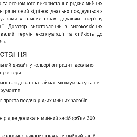
о та економного використання рідких мийних
антрацитовий відтінок ідеально поєднується з
уарами у темних тонах, додаючи інтер'єру
нії. Дозатор виготовлений з високоякісних
валий термін експлуатації та стійкість до
бів.
стання
ьний дизайн у кольорі антрацит ідеально
 простори.
монтаж дозатора займає мінімум часу та не
трументів.
:
проста подача рідких мийних засобів
 рідше доливати мийний засіб (об'єм 300
 економно використовувати мийний засіб,