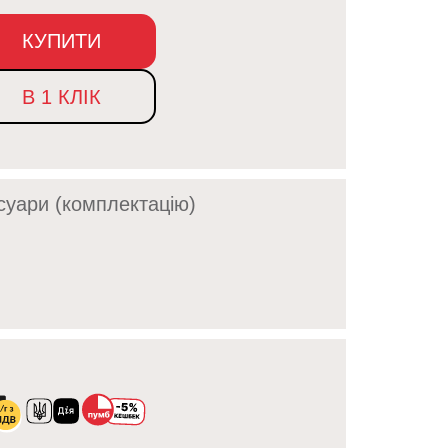
КУПИТИ
В 1 КЛІК
суари (комплектацію)