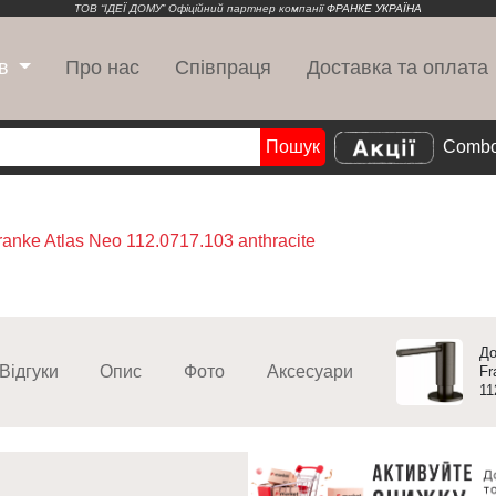
ТОВ “ІДЕЇ ДОМУ” Офіційний партнер компанії
ФРАНКЕ УКРАЇНА
Про нас
Співпраця
Доставка та оплата
в
Пошук
Combo
Search
ranke Atlas Neo 112.0717.103 anthracite
До
Відгуки
Опис
Фото
Аксесуари
Fr
11