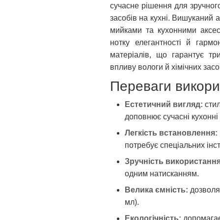
сучасне рішення для зручног
засобів на кухні. Вишуканий 
мийками та кухонними аксес
нотку елегантності й гармо
матеріалів, що гарантує три
впливу вологи й хімічних засо
Переваги викори
Естетичний вигляд:
стил
доповнює сучасні кухонні
Легкість встановлення:
потребує спеціальних інс
Зручність використання
одним натисканням.
Велика ємність:
дозволяє
мл).
Екологічність:
допомагає