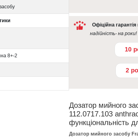
засобу
тики
Офіційна гарантія
надійність- на роки!
10 р
на 8+-2
2 р
Дозатор мийного зас
112.0717.103 anthra
функціональність дл
Дозатор мийного засобу Fran