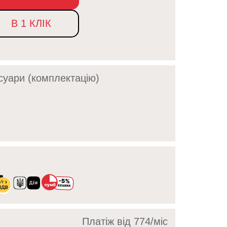
В 1 КЛІК
суари (комплектацію)
Платіж від 774/мic