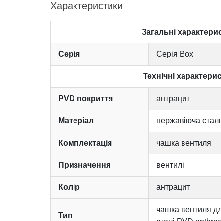
Характеристики
Загальні характери
Серія
Серія Box
Технічні характери
PVD покриття
антрацит
Матеріал
нержавіюча стал
Комплектація
чашка вентиля
Призначення
вентилі
Колір
антрацит
чашка вентиля дл
Тип