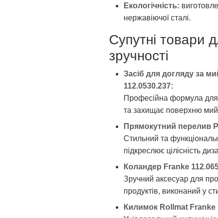
Екологічність:
виготовле
нержавіючої сталі.
Супутні товари д
зручності
Засіб для догляду за ми
112.0530.237:
Професійна формула для 
та захищає поверхню мийк
Прямокутний перелив PVD
Стильний та функціональн
підкреслює цілісність диз
Коландер Franke 112.0655
Зручний аксесуар для про
продуктів, виконаний у с
Килимок Rollmat Franke R