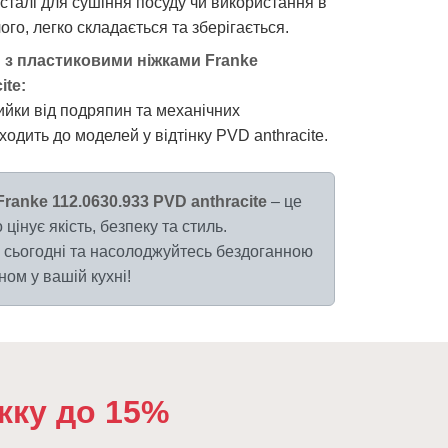
 сталі для сушіння посуду чи використання в
ого, легко складається та зберігається.
и з пластиковими ніжками Franke
ite:
йки від подряпин та механічних
одить до моделей у відтінку PVD anthracite.
ranke 112.0630.933 PVD anthracite
– це
 цінує якість, безпеку та стиль.
сьогодні та насолоджуйтесь бездоганною
ом у вашій кухні!
жку до 15%