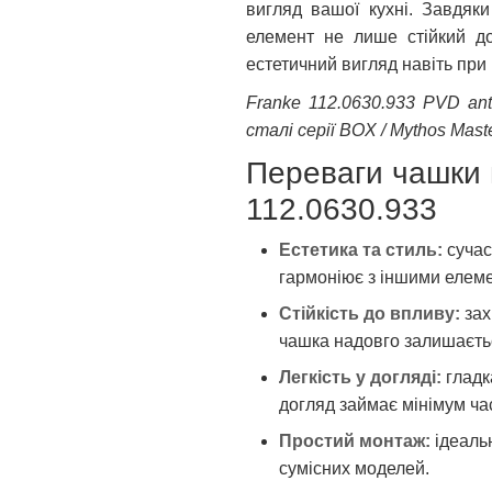
вигляд вашої кухні. Завдяки
елемент не лише стійкий до
естетичний вигляд навіть при
Franke 112.0630.933 PVD ant
сталі серії BOX / Mythos Mast
Переваги чашки 
112.0630.933
Естетика та стиль:
сучас
гармоніює з іншими елеме
Стійкість до впливу:
зах
чашка надовго залишаєтьс
Легкість у догляді:
гладк
догляд займає мінімум час
Простий монтаж:
ідеальн
сумісних моделей.