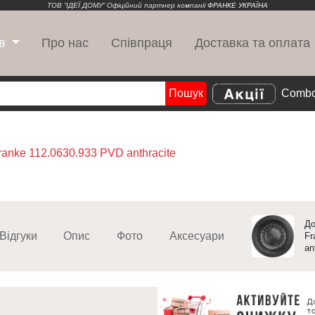
ТОВ “ІДЕЇ ДОМУ” Офіційний партнер компанії
ФРАНКЕ УКРАЇНА
Про нас
Співпраця
Доставка та оплата
в
Пошук
Combo
Search
ranke 112.0630.933 PVD anthracite
До
Відгуки
Опис
Фото
Аксесуари
Fr
an