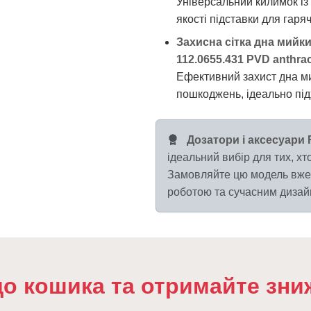
Універсальний килимок із
якості підставки для гаряч
Захисна сітка дна мийк
112.0655.431 PVD anthrac
Ефективний захист дна ми
пошкоджень, ідеально підх
Дозатори і аксесуари F
ідеальний вибір для тих, хто
Замовляйте цю модель вже 
роботою та сучасним дизайн
до кошика та отримайте зни