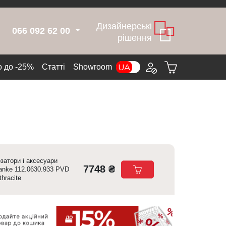
Дизайнерські
066 092 62 00
рішення
 до -25%
Cтатті
Showroom
затори і аксесуари
7748 ₴
anke 112.0630.933 PVD
thracite