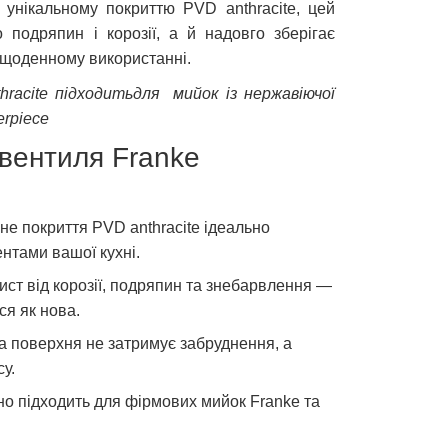
 унікальному покриттю PVD anthracite, цей
 подряпин і корозії, а й надовго зберігає
 щоденному використанні.
hracite підходитьдля мийок із нержавіючої
erpiece
вентиля Franke
не покриття PVD anthracite ідеально
нтами вашої кухні.
ист від корозії, подряпин та знебарвлення —
я як нова.
а поверхня не затримує забруднення, а
у.
о підходить для фірмових мийок Franke та