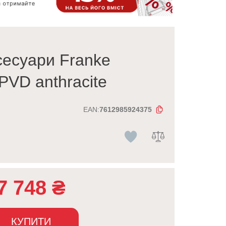
сесуари Franke
PVD anthracite
EAN:
7612985924375
7 748
₴
КУПИТИ