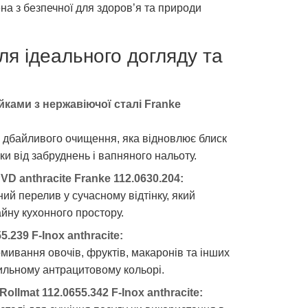
на з безпечної для здоров’я та природи
ля ідеального догляду та
йками з нержавіючої сталі Franke
дбайливого очищення, яка відновлює блиск
и від забруднень і вапняного нальоту.
 anthracite Franke 112.0630.204:
ий перелив у сучасному відтінку, який
айну кухонного простору.
.239 F-Inox anthracite:
мивання овочів, фруктів, макаронів та інших
тильному антрацитовому кольорі.
ollmat 112.0655.342 F-Inox anthracite: