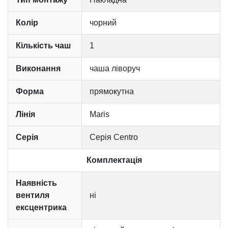
Колір
чорний
Кількість чаш
1
Виконання
чаша ліворуч
Форма
прямокутна
Лінія
Maris
Серія
Серія Centro
Комплектація
Наявність
вентиля
ні
ексцентрика