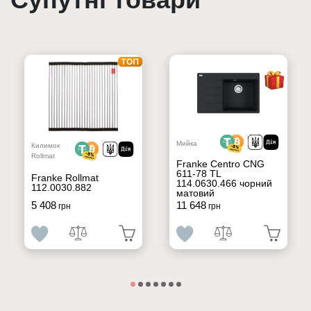
Мийка
Килимок
Rollmat
Franke Centro CNG
611-78 TL
Franke Rollmat
114.0630.466 чорний
112.0030.882
матовий
5 408
11 648
грн
грн