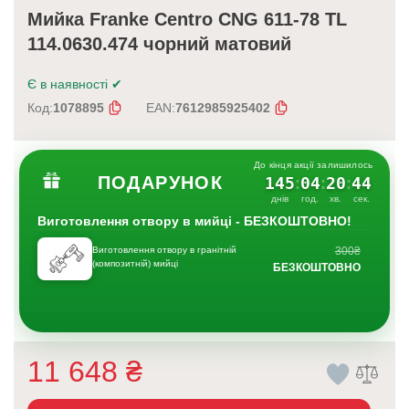
Мийка Franke Centro CNG 611-78 TL
114.0630.474 чорний матовий
Є в наявності
✔
Код:
1078895
EAN:
7612985925402
До кінця акції залишилось
ПОДАРУНОК
145
04
20
43
:
:
:
днів
год.
хв.
сек.
Виготовлення отвору в мийці - БЕЗКОШТОВНО!
Виготовлення отвору в гранітній
300₴
(композитній) мийці
БЕЗКОШТОВНО
11 648
₴