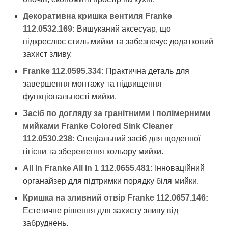
Декоративна кришка вентиля Franke
112.0532.169:
Вишуканий аксесуар, що
підкреслює стиль мийки та забезпечує додатковий
захист зливу.
Franke 112.0595.334:
Практична деталь для
завершення монтажу та підвищення
функціональності мийки.
Засіб по догляду за гранітними і полімерними
мийками Franke Colored Sink Cleaner
112.0530.238:
Спеціальний засіб для щоденної
гігієни та збереження кольору мийки.
All In Franke All In 1 112.0655.481:
Інноваційний
органайзер для підтримки порядку біля мийки.
Кришка на зливний отвір Franke 112.0657.146:
Естетичне рішення для захисту зливу від
забруднень.