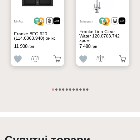
Мийка
Змішувач
Franke Lina Clear
Franke BFG 620
Water 120.0703.742
(114.0363.940) онікс
хром
11 908
7 488
грн
грн
Супутні товари