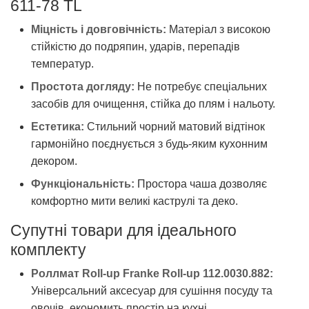
611-78 TL
Міцність і довговічність:
Матеріал з високою
стійкістю до подряпин, ударів, перепадів
температур.
Простота догляду:
Не потребує спеціальних
засобів для очищення, стійка до плям і нальоту.
Естетика:
Стильний чорний матовий відтінок
гармонійно поєднується з будь-яким кухонним
декором.
Функціональність:
Простора чаша дозволяє
комфортно мити великі каструлі та деко.
Супутні товари для ідеального
комплекту
Роллмат Roll-up Franke Roll-up 112.0030.882:
Універсальний аксесуар для сушіння посуду та
овочів, економить простір на кухні.