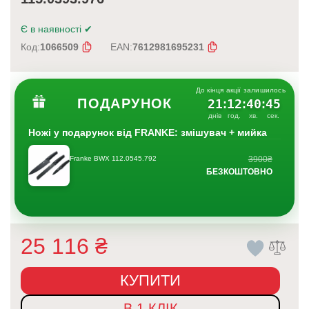
Є в наявності
✔
Код:
1066509
EAN:
7612981695231
До кінця акції залишилось
ПОДАРУНОК
21
12
40
45
:
:
:
днів
год.
хв.
сек.
Ножі у подарунок від FRANKE: змішувач + мийка
Franke BWX 112.0545.792
3900₴
БЕЗКОШТОВНО
25 116
₴
КУПИТИ
В 1 КЛІК