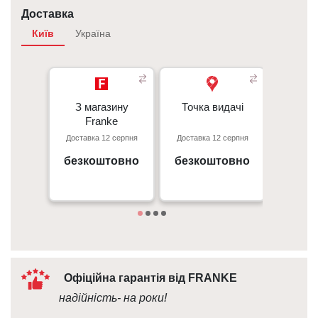
Доставка
Київ
Україна
З магазину
З магазину
Точка видачі
Точка видачі
Кур’є
-
Franke
Franke
Перед
Доставка 12 серпня
Доставка 12 серпня
Доставк
- 50 г
Київ, пр. С. Бандери 23, ТЦ
м. Київ пр. Відрадний, 95к
Gorodok Gallery
безкоштовно
безкоштовно
безк
Дета
09:00 - 18:00
10:00 - 21:00
Офіційна гарантія від FRANKE
надійність- на роки!