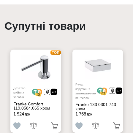
Супутні товари
Ручка
Дозатор
керування
мийних
автоматичним
засобів
вентилем
Franke Comfort
Franke 133.0301.743
119.0584.065 хром
хром
1 924
1 768
грн
грн