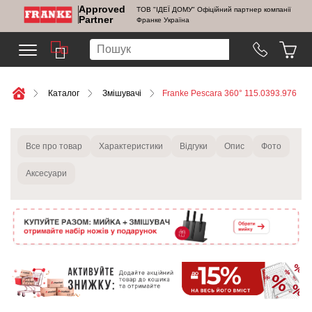
Approved
ТОВ "ІДЕЇ ДОМУ" Офіційний партнер компанії
Partner
Франке Україна
Каталог
Змішувачі
Franke Pescara 360° 115.0393.976
Все про товар
Характеристики
Відгуки
Опис
Фото
Аксесуари