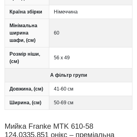
Країна збірки
Німеччина
Мінімальна
ширина
60
шафи, (см)
Розмір ніши,
56 х 49
(см)
А фільтр групи
Довжина, (см)
41-60 см
Ширина, (см)
50-69 см
Мийка Franke MTK 610-58
124.0335.851 онікс – преміальна