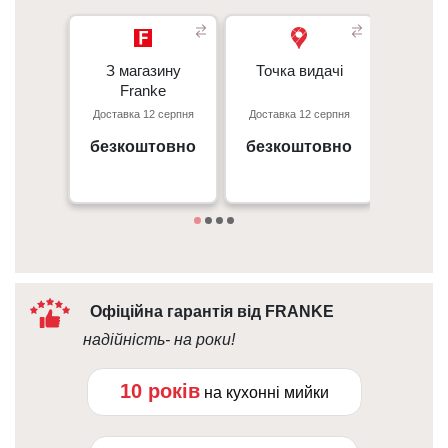
З магазину
З магазину
Точка видачі
Точка видачі
Кур’є
-
Franke
Franke
Перед
Доставка 12 серпня
Доставка 12 серпня
Доставк
- 50 г
Київ, пр. С. Бандери 23, ТЦ
м. Київ пр. Відрадний, 95к
Gorodok Gallery
безкоштовно
безкоштовно
безк
Дета
09:00 - 18:00
10:00 - 21:00
Офіційна гарантія від FRANKE
надійність- на роки!
10 років
на кухонні мийки