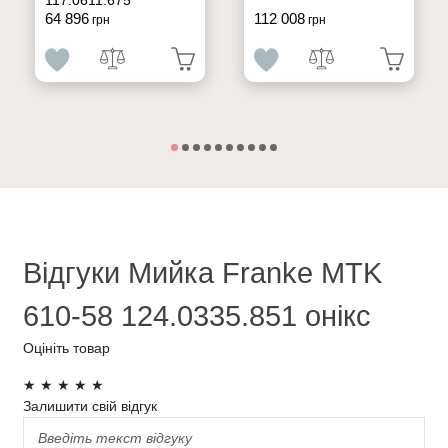
64 896
112 008
грн
грн
Відгуки Мийка Franke MTK
610-58 124.0335.851 онікс
Оцініть товар
★
★
★
★
★
Залишити свій відгук