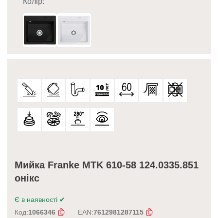
Колір:
Мийка Franke MTK 610-58 124.0335.851
онікс
Є в наявності
✔
Код:
1066346
EAN:
7612981287115