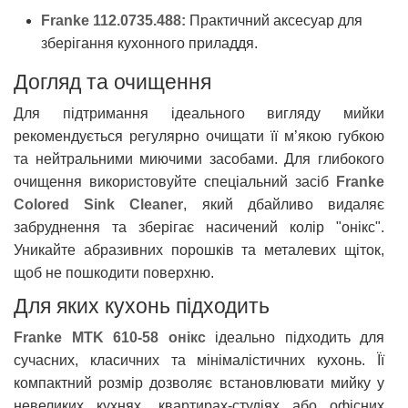
Franke 112.0735.488:
Практичний аксесуар для
зберігання кухонного приладдя.
Догляд та очищення
Для підтримання ідеального вигляду мийки
рекомендується регулярно очищати її м’якою губкою
та нейтральними миючими засобами. Для глибокого
очищення використовуйте спеціальний засіб
Franke
Colored Sink Cleaner
, який дбайливо видаляє
забруднення та зберігає насичений колір "онікс".
Уникайте абразивних порошків та металевих щіток,
щоб не пошкодити поверхню.
Для яких кухонь підходить
Franke MTK 610-58 онікс
ідеально підходить для
сучасних, класичних та мінімалістичних кухонь. Її
компактний розмір дозволяє встановлювати мийку у
невеликих кухнях, квартирах-студіях або офісних