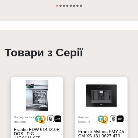
Товари з Серії
Посудомийна
Кавова
машина
машина
Franke FDW 614 D10P
Franke Mythos FMY 45
DOS LP C
CM XS 131.0627.473
117.0611.675