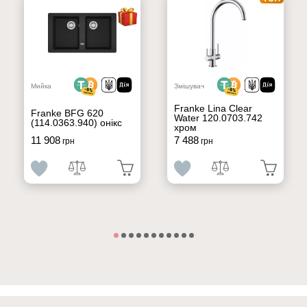
Мийка
Змішувач
Franke Lina Clear
Franke BFG 620
Water 120.0703.742
(114.0363.940) онікс
хром
11 908
7 488
грн
грн