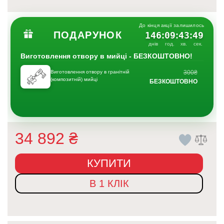
До кінця акції залишилось
ПОДАРУНОК
146
09
43
49
:
:
:
днів
год.
хв.
сек.
Виготовлення отвору в мийці - БЕЗКОШТОВНО!
Виготовлення отвору в гранітній
300₴
(композитній) мийці
БЕЗКОШТОВНО
34 892
₴
КУПИТИ
В 1 КЛІК