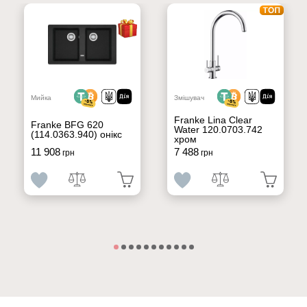
Мийка
Змішувач
Franke Lina Clear
Franke BFG 620
Water 120.0703.742
(114.0363.940) онікс
хром
11 908
7 488
грн
грн