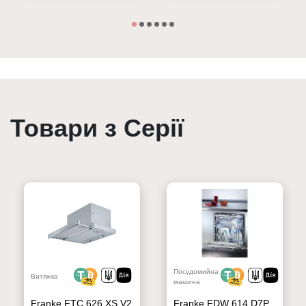
Товари з Серії
Посудомийна
Витяжка
машина
Franke FTC 626 XS V2
Franke FDW 614 D7P