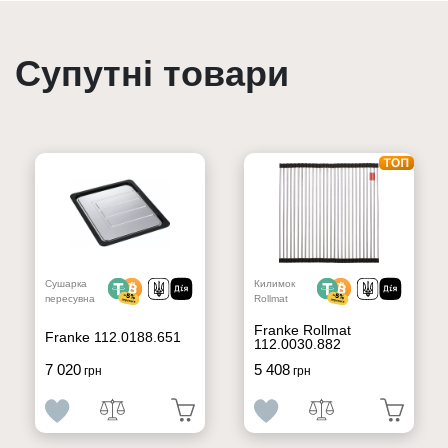
Супутні товари
Сушарка
Килимок
пересувна
Rollmat
Franke Rollmat
Franke 112.0188.651
112.0030.882
7 020
5 408
грн
грн