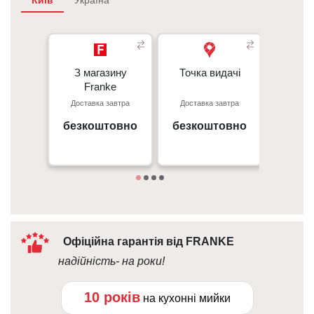
Київ
Україна
З магазину
З магазину
Точка видачі
Точка видачі
Кур’є
- 350 грн
Franke
Franke
- 350 гр
Доставка завтра
Доставка завтра
Достав
Перед
Київ, пр. С. Бандери 23, ТЦ
м. Київ пр. Відрадний, 95к
- 50 г
Gorodok Gallery
безкоштовно
безкоштовно
вiд 
09:00 - 18:00
Дета
10:00 - 21:00
Офіційна гарантія від FRANKE
надійність- на роки!
10 років
на кухонні мийки