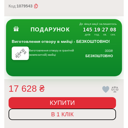
Код:
1079543
До кінця акції залишилось
ПОДАРУНОК
145
19
27
07
:
:
:
днів
год.
хв.
сек.
Виготовлення отвору в мийці - БЕЗКОШТОВНО!
Виготовлення отвору в гранітній
300₴
(композитній) мийці
БЕЗКОШТОВНО
17 628
₴
КУПИТИ
В 1 КЛІК