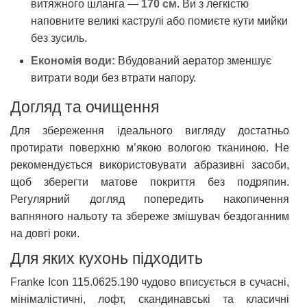
витяжного шланга —
170 см
. Ви з легкістю
наповните великі каструлі або помиєте кути мийки
без зусиль.
Економія води:
Вбудований аератор зменшує
витрати води без втрати напору.
Догляд та очищення
Для збереження ідеального вигляду достатньо
протирати поверхню м’якою вологою тканиною. Не
рекомендується використовувати абразивні засоби,
щоб зберегти матове покриття без подряпин.
Регулярний догляд попередить накопичення
вапняного нальоту та збереже змішувач бездоганним
на довгі роки.
Для яких кухонь підходить
Franke Icon 115.0625.190 чудово вписується в сучасні,
мінімалістичні, лофт, скандинавські та класичні