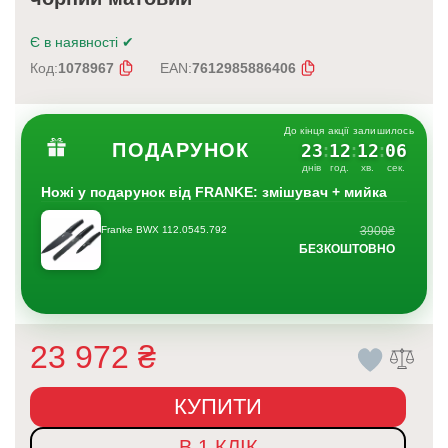
Є в наявності
✔
Код:
1078967
EAN:
7612985886406
До кінця акції залишилось
ПОДАРУНОК
23
12
12
06
:
:
:
днів
год.
хв.
сек.
Ножі у подарунок від FRANKE: змішувач + мийка
Franke BWX 112.0545.792
3900₴
БЕЗКОШТОВНО
23 972
₴
КУПИТИ
В 1 КЛІК