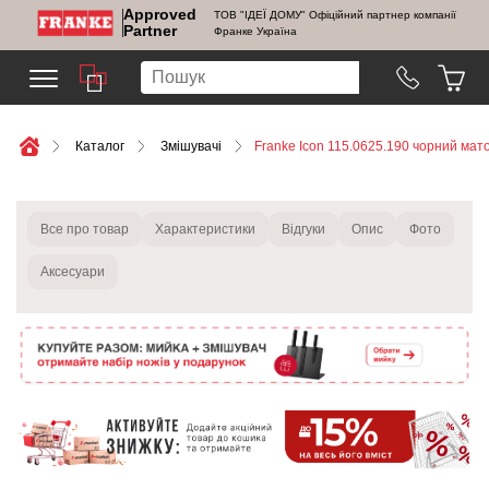
Approved
ТОВ "ІДЕЇ ДОМУ" Офіційний партнер компанії
Partner
Франке Україна
Каталог
Змішувачі
Franke Icon 115.0625.190 чорний мат
Все про товар
Характеристики
Відгуки
Опис
Фото
Аксесуари