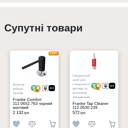
Супутні товари
Спеціальний
засіб для
очищення та
Дозатор
догляду за
мийних
кухонними
засобів
змішувачами
Franke Comfort
112.0652.763 чорний
Franke Tap Cleaner
матовий
112.0530.239
2 132
572
грн
грн