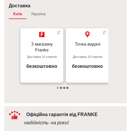
Доставка
Київ
Україна
З магазину
З магазину
Точка видачі
Точка видачі
Кур’є
-
Franke
Franke
Перед
Доставка 10 серпня
Доставка 10 серпня
Доставк
- 50 г
Київ, пр. С. Бандери 23, ТЦ
м. Київ пр. Відрадний, 95к
Gorodok Gallery
безкоштовно
безкоштовно
безк
Дета
09:00 - 18:00
10:00 - 21:00
Офіційна гарантія від FRANKE
надійність- на роки!